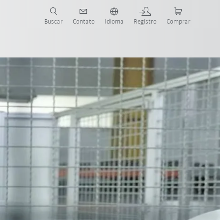
s para sua aplicação e indústria com o novo Guia do Robô KUKA!
KUKA!
Buscar
Contato
Idioma
Registro
Comprar