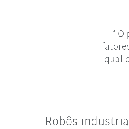
O p
fatore
quali
Robôs industri