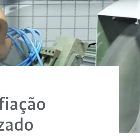
Afiação
zado