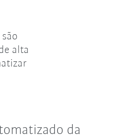
 são
de alta
atizar
utomatizado da