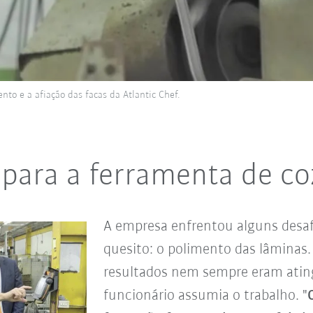
o e a afiação das facas da Atlantic Chef.
l para a ferramenta de c
A empresa enfrentou alguns desaf
quesito: o polimento das lâminas. 
resultados nem sempre eram atin
funcionário assumia o trabalho. "