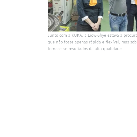
Junto com a KUKA, a Liow-Shye estava à procur
que não fosse apenas rápida e flexível, mas so
fornecesse resultados de alta qualidade.