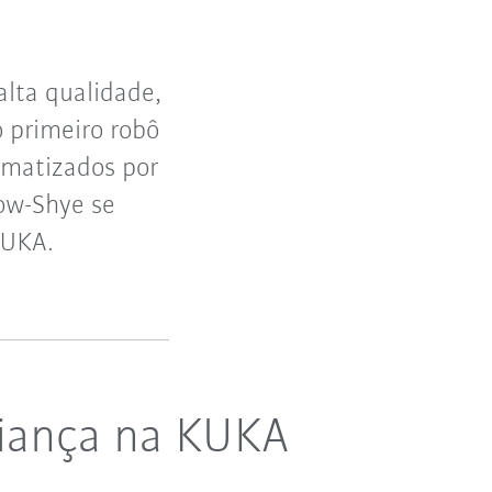
alta qualidade,
o primeiro robô
omatizados por
ow-Shye se
KUKA.
fiança na KUKA