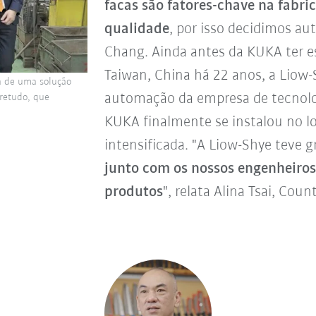
facas são fatores-chave na fabri
qualidade
, por isso decidimos au
Chang. Ainda antes da KUKA ter es
Taiwan, China há 22 anos, a Liow-
a de uma solução
automação da empresa de tecnolo
bretudo, que
KUKA finalmente se instalou no lo
intensificada. "A Liow-Shye teve 
junto com os nossos engenheiros
produtos
", relata Alina Tsai, Co