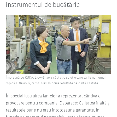
instrumentul de bucătărie
Împreună cu KUKA, Liow-Shye a căutat o soluție care să fie nu numai
rapidă și flexibilă, ci mai ales să ofere rezultate de înaltă calitate.
În special lustruirea lamelor a reprezentat cândva o
provocare pentru companie. Deoarece: Calitatea înaltă și
rezultatele bune nu erau întotdeauna garantate, în