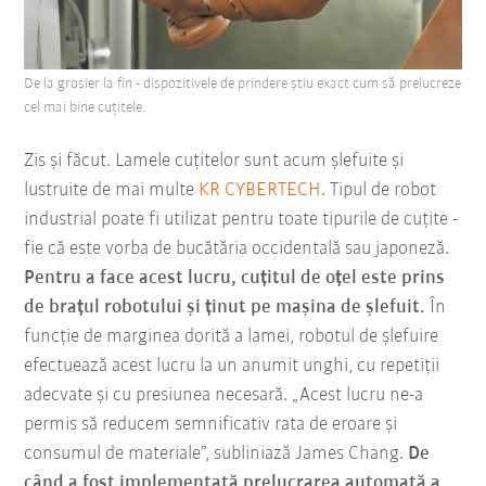
De la grosier la fin - dispozitivele de prindere știu exact cum să prelucreze
cel mai bine cuțitele.
Zis și făcut. Lamele cuțitelor sunt acum șlefuite și
lustruite de mai multe
KR CYBERTECH
. Tipul de robot
industrial poate fi utilizat pentru toate tipurile de cuțite -
fie că este vorba de bucătăria occidentală sau japoneză.
Pentru a face acest lucru, cuțitul de oțel este prins
de brațul robotului și ținut pe mașina de șlefuit.
În
funcție de marginea dorită a lamei, robotul de șlefuire
efectuează acest lucru la un anumit unghi, cu repetiții
adecvate și cu presiunea necesară. „Acest lucru ne-a
permis să reducem semnificativ rata de eroare și
consumul de materiale”, subliniază James Chang.
De
când a fost implementată prelucrarea automată a