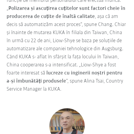
funcție de membrul personalului care efectua munca.
„
Polizarea și ascuțirea cuțitelor sunt factori cheie în
producerea de cuțite de înaltă calitate
, așa că am
decis să automatizăm acest proces”, spune Chang. Chiar
și înainte de mutarea KUKA în filiala din Taiwan, China
în urmă cu 22 de ani, Liow-Shye se baza pe soluțiile de
automatizare ale companiei tehnologice din Augsburg.
Când KUKA s- aflat în sfârșit la fața locului în Taiwan,
China cooperarea s-a intensificat. „Liow-Shye a fost
foarte interesat să
lucreze cu inginerii noștri pentru
a-și îmbunătăți produsele
”, spune Alina Tsai, Country
Service Manager la KUKA.