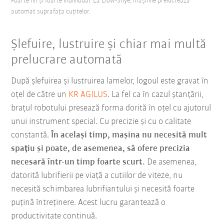
Foarte fin și foarte individual: La Liow-Shye, mașinile prelucrează
automat suprafața cuțitelor.
Șlefuire, lustruire și chiar mai multă
prelucrare automată
După șlefuirea și lustruirea lamelor, logoul este gravat în
oțel de către un
KR AGILUS
. La fel ca în cazul ștanțării,
brațul robotului presează forma dorită în oțel cu ajutorul
unui instrument special. Cu precizie și cu o calitate
constantă.
În același timp, mașina nu necesită mult
spațiu și poate, de asemenea, să ofere precizia
necesară într-un timp foarte scurt.
De asemenea,
datorită lubrifierii pe viață a cutiilor de viteze, nu
necesită schimbarea lubrifiantului și necesită foarte
puțină întreținere. Acest lucru garantează o
productivitate continuă.