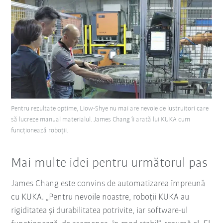
Pentru rezultate optime, Liow-Shye nu mai are nevoie de lustruitori care
să lucreze manual materialul. James Chang îi arată lui KUKA cum
funcționează roboții.
Mai multe idei pentru următorul pas
James Chang este convins de automatizarea împreună
cu KUKA. „Pentru nevoile noastre, roboții KUKA au
rigiditatea și durabilitatea potrivite, iar software-ul