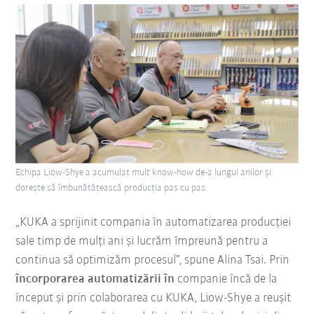
Echipa Liow-Shye a acumulat mult know-how de-a lungul anilor și
dorește să îmbunătățească producția pas cu pas.
„KUKA a sprijinit compania în automatizarea producției
sale timp de mulți ani și lucrăm împreună pentru a
continua să optimizăm procesul”, spune Alina Tsai. Prin
încorporarea automatizării în
companie încă de la
început și prin colaborarea cu KUKA, Liow-Shye a reușit