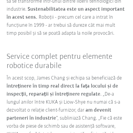
să se transforme într-unul dintre liderii tehnologici din
industrie.
Sustenabilitatea este un aspect important
în acest sens.
Roboții - precum cel care a intrat în
funcțiune în 1999 - ar trebui să dureze cât mai mult
timp posibil și să se poată adapta la noile provocări.
Service complet pentru elemente
robotice durabile
În acest scop, James Chang și echipa sa beneficiază de
întreținere în timp real direct la fața locului și de
inspecții, reparații și întreținere regulate
. „De-a
lungul anilor între KUKA și Liow-Shye nu numai că s-a
dezvoltat o relație client-furnizor, dar
am devenit
parteneri în industrie
”, subliniază Chang. „Fie că este
vorba de piese de schimb sau de asistență software,