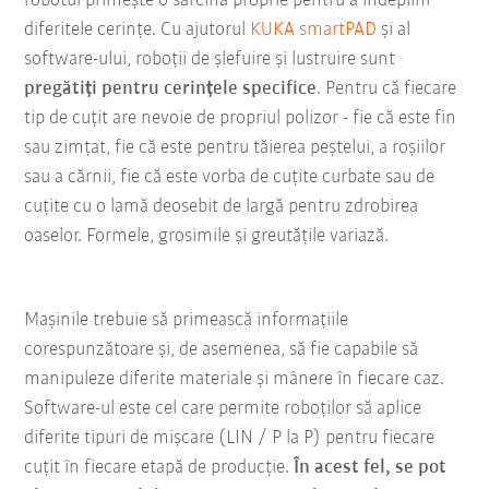
robotul primește o sarcină proprie pentru a îndeplini
diferitele cerințe. Cu ajutorul
KUKA smartPAD
și al
software-ului, roboții de șlefuire și lustruire sunt
pregătiți pentru cerințele specifice
. Pentru că fiecare
tip de cuțit are nevoie de propriul polizor - fie că este fin
sau zimțat, fie că este pentru tăierea peștelui, a roșiilor
sau a cărnii, fie că este vorba de cuțite curbate sau de
cuțite cu o lamă deosebit de largă pentru zdrobirea
oaselor. Formele, grosimile și greutățile variază.
Mașinile trebuie să primească informațiile
corespunzătoare și, de asemenea, să fie capabile să
manipuleze diferite materiale și mânere în fiecare caz.
Software-ul este cel care permite roboților să aplice
diferite tipuri de mișcare (LIN / P la P) pentru fiecare
cuțit în fiecare etapă de producție.
În acest fel, se pot