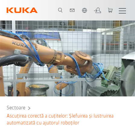
Română / Romanian
Toți partenerii de sistem
Sectoare
Ascuțirea corectă a cuțitelor: Șlefuirea și lustruirea
automatizată cu ajutorul roboților