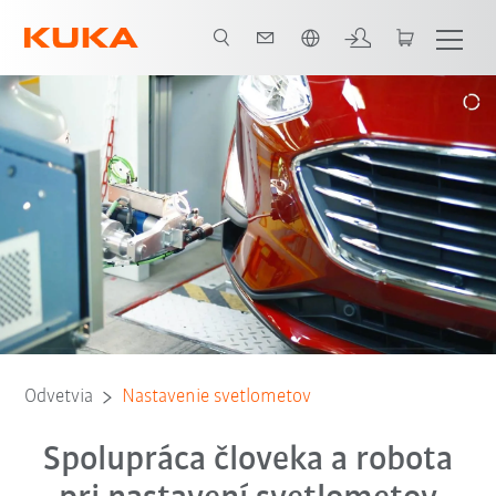
Slovenčina / Slovak
Portál pre vysoké zaťaženie
Ocenenie
Všichni systémoví partneři
Odvetvia
Nastavenie svetlometov
Spolupráca človeka a robota