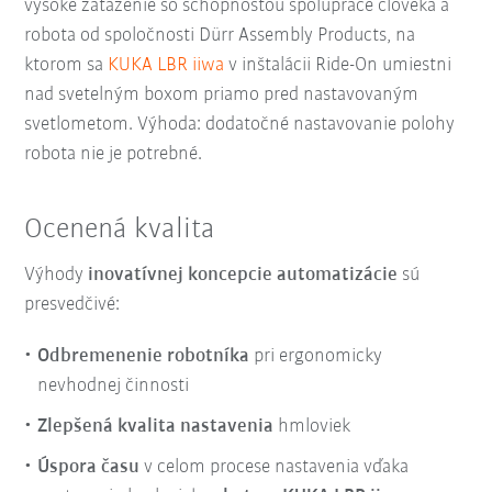
vysoké zaťaženie so schopnosťou spolupráce človeka a
robota od spoločnosti Dürr Assembly Products, na
ktorom sa
KUKA LBR iiwa
v inštalácii Ride-On umiestni
nad svetelným boxom priamo pred nastavovaným
svetlometom. Výhoda: dodatočné nastavovanie polohy
robota nie je potrebné.
Ocenená kvalita
Výhody
inovatívnej koncepcie automatizácie
sú
presvedčivé:
Odbremenenie robotníka
pri ergonomicky
nevhodnej činnosti
Zlepšená kvalita nastavenia
hmloviek
Úspora času
v celom procese nastavenia vďaka