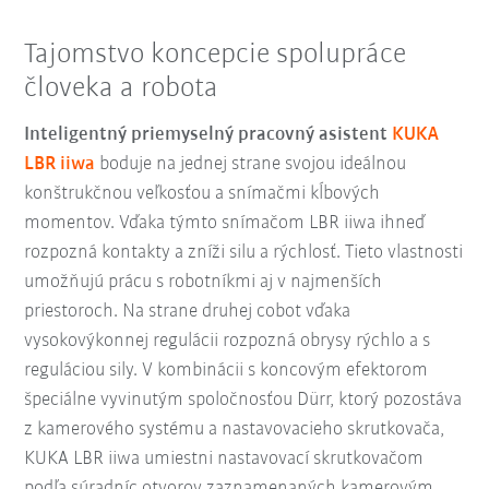
Tajomstvo koncepcie spolupráce
človeka a robota
Inteligentný priemyselný pracovný asistent
KUKA
LBR iiwa
boduje na jednej strane svojou ideálnou
konštrukčnou veľkosťou a snímačmi kĺbových
momentov. Vďaka týmto snímačom LBR iiwa ihneď
rozpozná kontakty a zníži silu a rýchlosť. Tieto vlastnosti
umožňujú prácu s robotníkmi aj v najmenších
priestoroch. Na strane druhej cobot vďaka
vysokovýkonnej regulácii rozpozná obrysy rýchlo a s
reguláciou sily. V kombinácii s koncovým efektorom
špeciálne vyvinutým spoločnosťou Dürr, ktorý pozostáva
z kamerového systému a nastavovacieho skrutkovača,
KUKA LBR iiwa umiestni nastavovací skrutkovačom
podľa súradníc otvorov zaznamenaných kamerovým