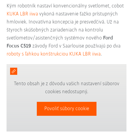
Kým robotník nastaví konvencionálny svetlomet, cobot
KUKA LBR iiwa
vykoná nastavenie ťažko prístupných
hmloviek. Inovatívna koncepcia je presvedčivá. Už na
štyroch skúšobných zariadeniach na kontrolu
svetlometov/asistenčných systémov nového
Ford
Focus C519
závody Ford v Saarlouise používajú po dva
roboty s ľahkou konštrukciou KUKA LBR iiwa
.
Tento obsah je z dôvodu vašich nastavení súborov
cookies nedostupný.
Povoliť súbory cookie