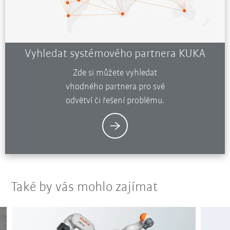
Vyhledat systémového partnera KUKA
Zde si můžete vyhledat
vhodného partnera pro své
odvětví či řešení problému.
Také by vás mohlo zajímat