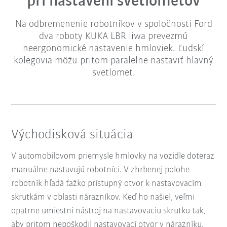
pri nastavení svetlometov
Na odbremenenie robotníkov v spoločnosti Ford
dva roboty KUKA LBR iiwa prevezmú
neergonomické nastavenie hmloviek. Ľudskí
kolegovia môžu pritom paralelne nastaviť hlavný
svetlomet.
Východisková situácia
V automobilovom priemysle hmlovky na vozidle doteraz
manuálne nastavujú robotníci. V zhrbenej polohe
robotník hľadá ťažko prístupný otvor k nastavovacím
skrutkám v oblasti nárazníkov. Keď ho našiel, veľmi
opatrne umiestni nástroj na nastavovaciu skrutku tak,
aby pritom nepoškodil nastavovací otvor v nárazníku.