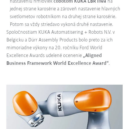
nastaveniu hmloviek
cobotom KUKA LBR iiwa
na
jednej strane karosérie a zároveň nastavenie hlavných
svetlometov robotníkom na druhej strane karosérie.
Potom sa vždy striedavo vykoná druhé nastavenie.
Spoločnostiam KUKA Automatisering + Robots N.V. v
Belgicku a Dürr Assembly Products bolo preto za ich
mimoriadne výkony na 20. ročníku Ford World
Excellence Awards udelené ocenenie
„Aligned
Business Framework World Excellence Award“
.