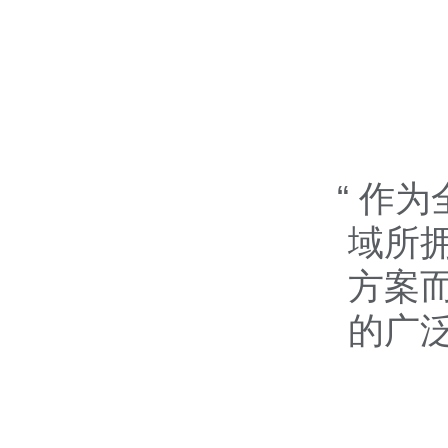
作为
域所
方案
的广