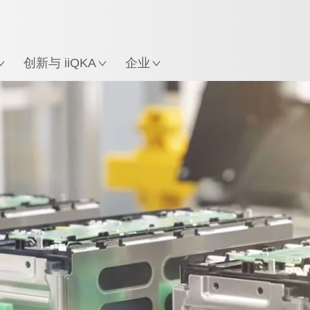
英语 / English
中文 / Chinese
置
创新与 iiQKA
企业
生产流程
Predictive Maintenance（预防性维护）