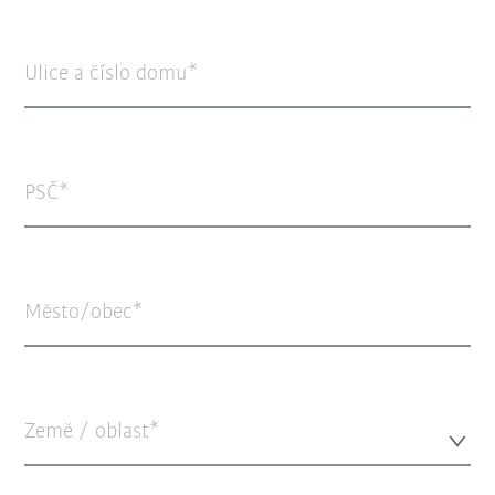
Ulice a číslo domu
PSČ
Město/obec
Země / oblast*