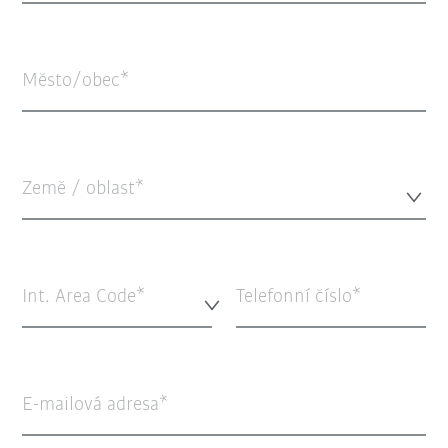
Město/obec
Země / oblast*
Int. Area Code*
Telefonní číslo
E-mailová adresa