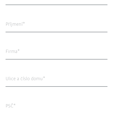
Příjmení
Firma
Ulice a číslo domu
PSČ