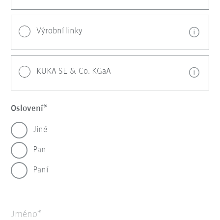
Výrobní linky
KUKA SE & Co. KGaA
Oslovení
Jiné
Pan
Paní
Jméno