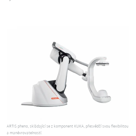
ARTIS pheno, skládající se z komponent KUKA, přesvědčí svou flexibilitou
a manévrovatelností.