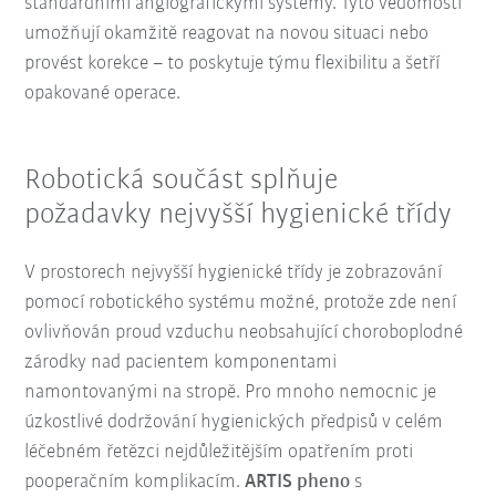
standardními angiografickými systémy. Tyto vědomosti
umožňují okamžitě reagovat na novou situaci nebo
provést korekce – to poskytuje týmu flexibilitu a šetří
opakované operace.
Robotická součást splňuje
požadavky nejvyšší hygienické třídy
V prostorech nejvyšší hygienické třídy je zobrazování
pomocí robotického systému možné, protože zde není
ovlivňován proud vzduchu neobsahující choroboplodné
zárodky nad pacientem komponentami
namontovanými na stropě. Pro mnoho nemocnic je
úzkostlivé dodržování hygienických předpisů v celém
léčebném řetězci nejdůležitějším opatřením proti
pooperačním komplikacím.
ARTIS pheno
s