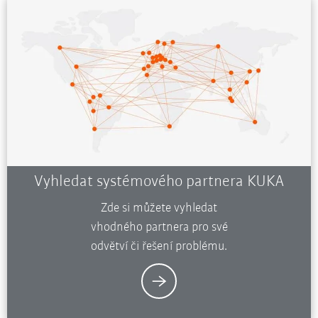
Vyhledat systémového partnera KUKA
Zde si můžete vyhledat
vhodného partnera pro své
odvětví či řešení problému.