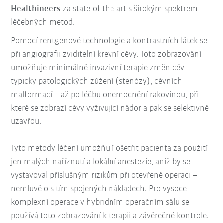
Healthineers
za state-of-the-art s širokým spektrem
léčebných metod.
Pomocí rentgenové technologie a kontrastních látek se
při angiografii zviditelní krevní cévy. Toto zobrazování
umožňuje minimálně invazivní terapie změn cév –
typicky patologických zúžení (stenózy), cévních
malformací – až po léčbu onemocnění rakovinou, při
které se zobrazí cévy vyživující nádor a pak se selektivně
uzavřou.
Tyto metody léčení umožňují ošetřit pacienta za použití
jen malých naříznutí a lokální anestezie, aniž by se
vystavoval příslušným rizikům při otevřené operaci –
nemluvě o s tím spojených nákladech. Pro vysoce
komplexní operace v hybridním operačním sálu se
používá toto zobrazování k terapii a závěrečné kontrole.