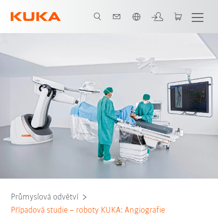
Čeština / Czech
Všichni systémoví partneři
Průmyslová odvětví
Případová studie – roboty KUKA: Angiografie