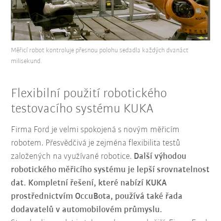
Měřicí robot kontroluje přesnou polohu sedadla každých dvanáct
milisekund.
Flexibilní použití robotického
testovacího systému KUKA
Firma Ford je velmi spokojená s novým měřicím
robotem. Přesvědčivá je zejména flexibilita testů
založených na využívané robotice.
Další výhodou
robotického měřicího systému je lepší srovnatelnost
dat.
Kompletní řešení, které nabízí KUKA
prostřednictvím OccuBota, používá také řada
dodavatelů v automobilovém průmyslu.