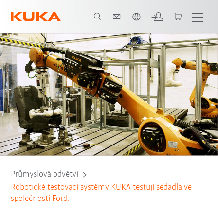
Čeština / Czech
Všichni systémoví partneři
Průmyslová odvětví
Robotické testovací systémy KUKA testují sedadla ve
společnosti Ford.