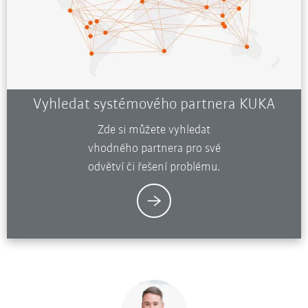
Vyhledat systémového partnera KUKA
Zde si můžete vyhledat
vhodného partnera pro své
odvětví či řešení problému.