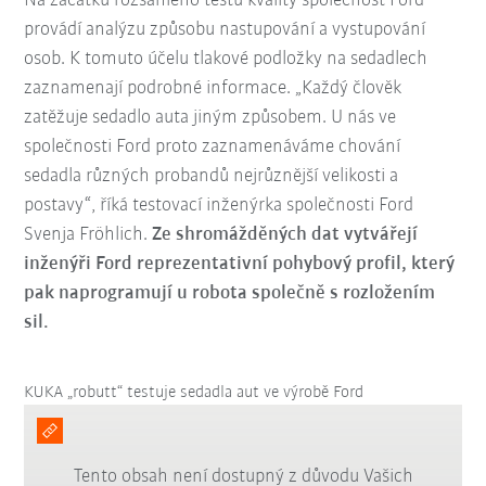
Na začátku rozsáhlého testu kvality společnost Ford
provádí analýzu způsobu nastupování a vystupování
osob. K tomuto účelu tlakové podložky na sedadlech
zaznamenají podrobné informace. „Každý člověk
zatěžuje sedadlo auta jiným způsobem. U nás ve
společnosti Ford proto zaznamenáváme chování
sedadla různých probandů nejrůznější velikosti a
postavy“, říká testovací inženýrka společnosti Ford
Svenja Fröhlich.
Ze shromážděných dat vytvářejí
inženýři Ford reprezentativní pohybový profil, který
pak naprogramují u robota společně s rozložením
sil.
KUKA „robutt“ testuje sedadla aut ve výrobě Ford
Tento obsah není dostupný z důvodu Vašich