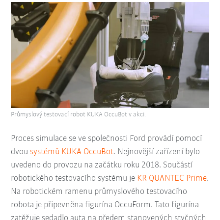
Průmyslový testovací robot KUKA OccuBot v akci.
Proces simulace se ve společnosti Ford provádí pomocí
dvou
systémů KUKA OccuBot
. Nejnovější zařízení bylo
uvedeno do provozu na začátku roku 2018. Součástí
robotického testovacího systému je
KR QUANTEC Prime
.
Na robotickém ramenu průmyslového testovacího
robota je připevněna figurína OccuForm. Tato figurína
zatěžuje sedadlo auta na předem stanovených styčných