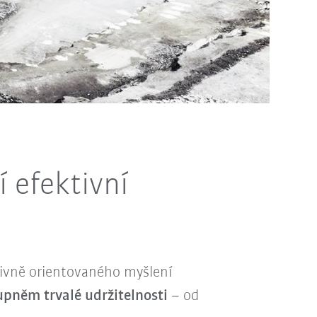
 efektivní
esivně orientovaného myšlení
tupněm trvalé udržitelnosti
– od