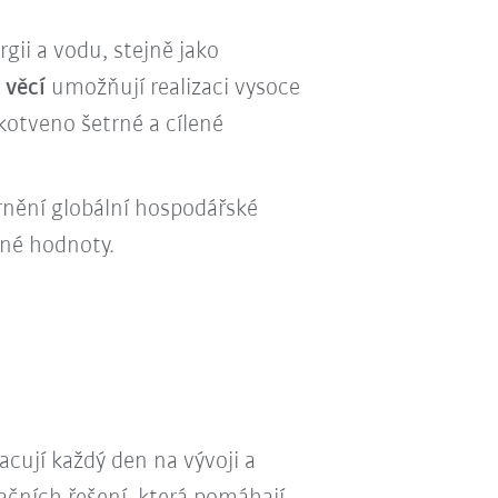
rgii a vodu, stejně jako
 věcí
umožňují realizaci vysoce
kotveno šetrné a cílené
írnění globální hospodářské
ané hodnoty.
cují každý den na vývoji a