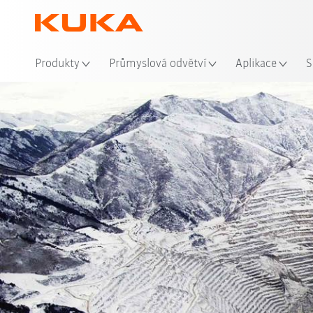
Mís
Produkty
Průmyslová odvětví
Aplikace
S