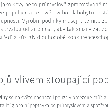
e jako kovy nebo průmyslově zpracovávané mi
vé populace a celosvětového blahobytu dost
upnosti. Výrobní podniky musejí s těmito zd
s trvalou udržitelností, aby tak snížily zatíž
středí a zůstaly dlouhodobě konkurencescho
jů vlivem stoupající po
viny
se na světě nacházejí pouze v omezené míře 
stající globální poptávka po průmyslovém a spotře