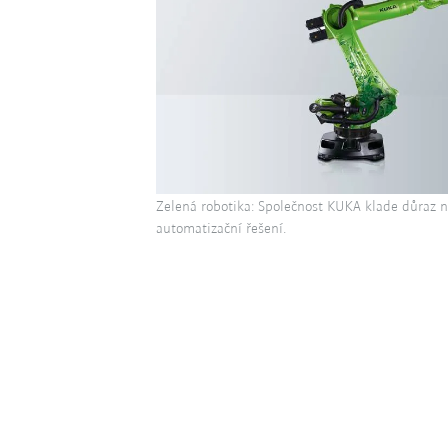
Zelená robotika: Společnost KUKA klade důraz na
automatizační řešení.