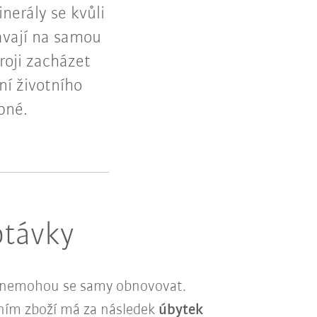
nerály se kvůli
ávají na samou
roji zacházet
ení životního
pné.
ptávky
a nemohou se samy obnovovat.
bním zboží má za následek
úbytek