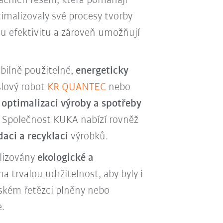
začních řešení, která pomáhají
imalizovaly své procesy tvorby
u efektivitu a zároveň umožňují
ibilně použitelné,
energeticky
slový robot
KR QUANTEC
nebo
o
optimalizaci výroby a spotřeby
Společnost KUKA nabízí rovněž
daci a recyklaci
výrobků.
alizovány
ekologické a
 trvalou udržitelnost, aby byly i
ském řetězci plněny nebo
e.