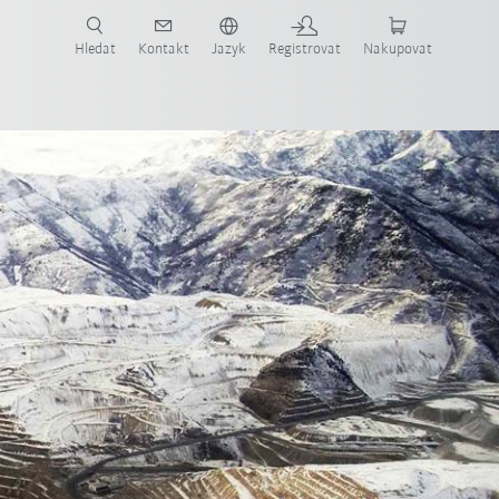
 KUKA případové studie a roboty pro váš obor a požadovanou aplikaci!
em KUKA!
Hledat
Kontakt
Jazyk
Registrovat
Nakupovat