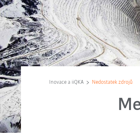
Inovace a iiQKA
Nedostatek zdrojů
Me