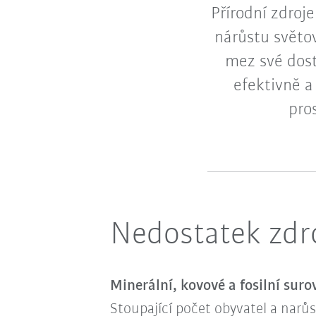
Přírodní zdroj
nárůstu světo
mez své dost
efektivně a 
pro
Nedostatek zdro
Minerální, kovové a fosilní suro
Stoupající počet obyvatel a narů