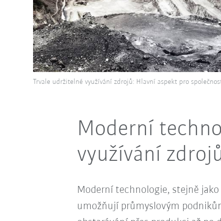
Trvale udržitelné využívání zdrojů: Hlavní aspekt pro společnos
Moderní technol
využívání zdroj
Moderní technologie, stejně jako
umožňují průmyslovým podnikům 