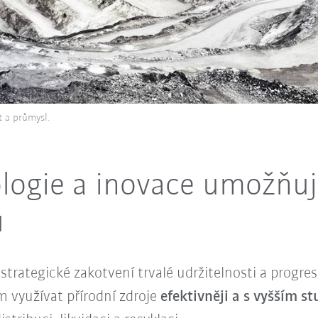
t a průmysl.
ogie a inovace umožňují
ů
 strategické zakotvení trvalé udržitelnosti a progr
využívat přírodní zdroje
efektivněji a s vyšším s