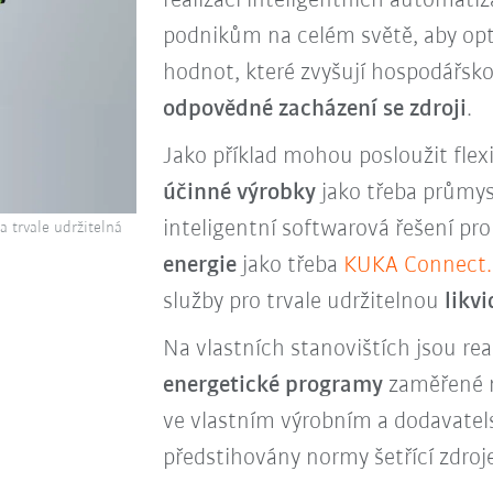
realizaci inteligentních automati
podnikům na celém světě, aby opt
hodnot, které zvyšují hospodářsko
odpovědné zacházení se zdroji
.
Jako příklad mohou posloužit flex
účinné výrobky
jako třeba průmy
inteligentní softwarová řešení pr
 trvale udržitelná
energie
jako třeba
KUKA Connect.
služby pro trvale udržitelnou
likvi
Na vlastních stanovištích jsou re
energetické programy
zaměřené na
ve vlastním výrobním a dodavatel
předstihovány normy šetřící zdroj