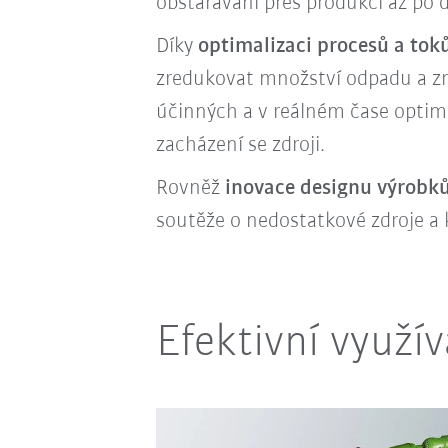
obstarávání přes produkci až po dis
Díky
optimalizaci procesů a tok
zredukovat množství odpadu a 
účinných a v reálném čase optima
zacházení se zdroji.
Rovněž
inovace designu výrobk
soutěže o nedostatkové zdroje a 
Efektivní využí