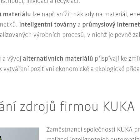
tribuci, likvidaci a recyklaci.
ů materiálu
lze např. snížit náklady na materiál, ene
zmetků.
Inteligentní továrny
a
průmyslový internet
lizovaných výrobních procesů, v nichž je pevně za
ů
a vývoj
alternativních materiálů
přispívají ke zm
k vytváření pozitivní ekonomické a ekologické přid
vání zdrojů firmou KUKA
Zaměstnanci společnosti KUKA pra