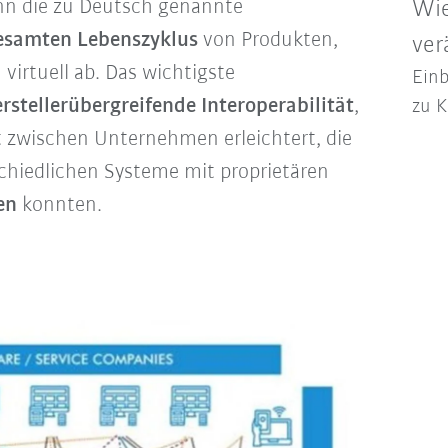
n die zu Deutsch genannte
Wie
esamten Lebenszyklus
von Produkten,
ver
irtuell ab. Das wichtigste
Einb
rstellerübergreifende Interoperabilität
,
zu K
 zwischen Unternehmen erleichtert, die
chiedlichen Systeme mit proprietären
en
konnten.