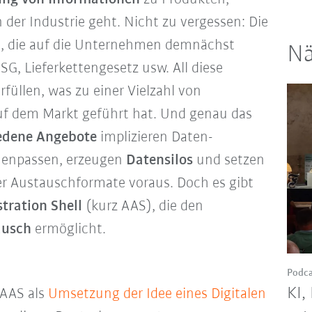
der Industrie geht. Nicht zu vergessen: Die
n
, die auf die Unternehmen demnächst
Nä
G, Lieferkettengesetz usw. All diese
füllen, was zu einer Vielzahl von
f dem Markt geführt hat. Und genau das
iedene Angebote
implizieren Daten-
mmenpassen, erzeugen
Datensilos
und setzen
er Austauschformate voraus. Doch es gibt
tration Shell
(kurz AAS), die den
ausch
ermöglicht.
Podca
KI,
 AAS als
Umsetzung der Idee eines Digitalen