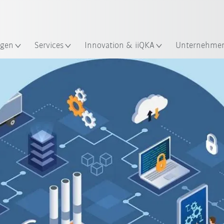
Englisch / English
ndort
gen
Services
Innovation & iiQKA
Unternehme