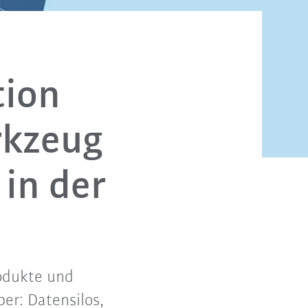
tion
rkzeug
in der
odukte und
er: Datensilos,