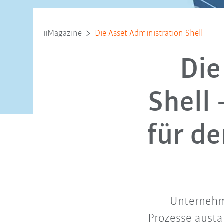
iiMagazine
Die Asset Administration Shell
Die
Shell
für d
Unternehm
Prozesse austa