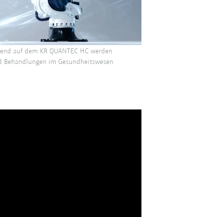
erend auf dem KR QUANTEC HC werden
d Behandlungen im Gesundheitswesen