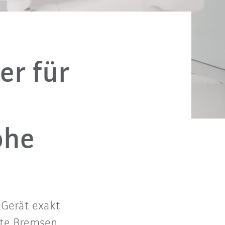
r für
ohe
Gerät exakt
lte Bremsen