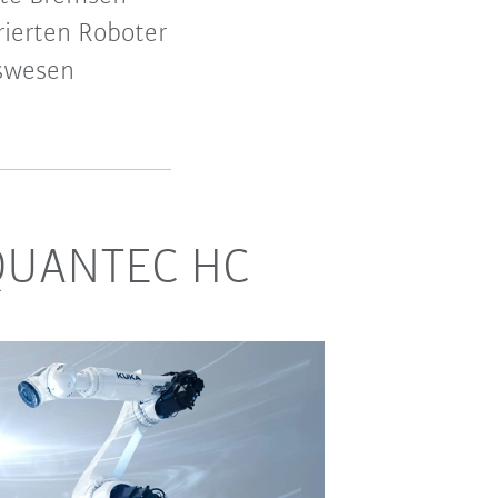
rierten Roboter
swesen
 QUANTEC HC