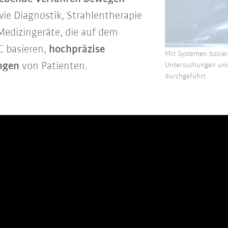
ie Diagnostik, Strahlentherapie
Medizingeräte, die auf dem
 basieren,
hochpräzise
Mit Systemen basi
ngen
von Patienten.
Untersuchungen un
durchgeführt.