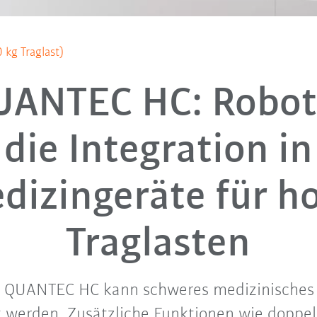
kg Traglast)
UANTEC HC: Robote
die Integration in
dizingeräte für h
Traglasten
 QUANTEC HC kann schweres medizinisches 
rt werden. Zusätzliche Funktionen wie doppe