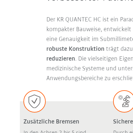
Der KR QUANTEC HC ist ein Parad
kompakter Bauweise, entwickelt 
eine Genauigkeit im Submillimete
robuste Konstruktion
trägt dazu
reduzieren
. Die vielseitigen Eig
medizinische Systeme und unters
Anwendungsbereiche zu erschlie
Zusätzliche Bremsen
Sicher
In den Achsen 2 bis 5 sind
Durch e