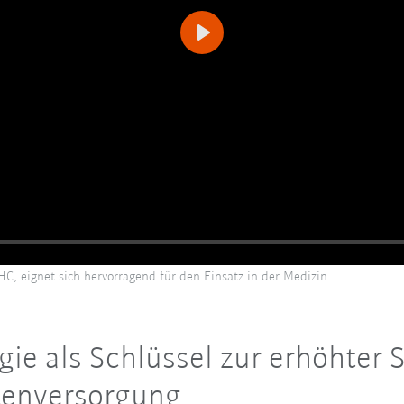
Play
, eignet sich hervorragend für den Einsatz in der Medizin.
gie als Schlüssel zur erhöhter 
ntenversorgung