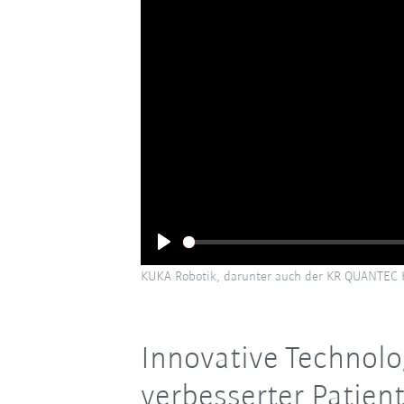
Play
KUKA Robotik, darunter auch der KR QUANTEC HC
Innovative Technolo
verbesserter Patie