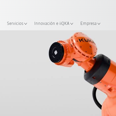
span / Spanish
industria y aplicación
cación
Empieza a investigar con la n
Servicios
Innovación e iiQKA
Empresa