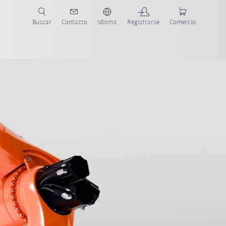
Buscar
Contacto
Idioma
Registrarse
Comercio
ueva Guía de Robots