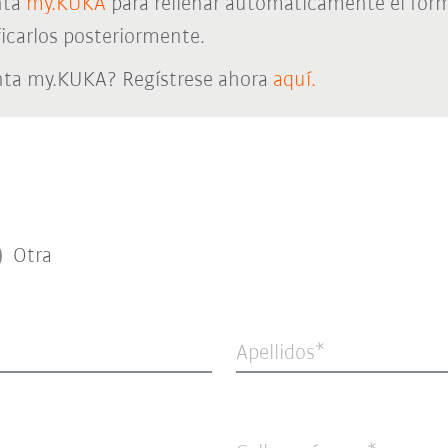
nta
my.KUKA
para rellenar automáticamente el form
icarlos posteriormente.
nta my.KUKA? Regístrese ahora
aquí.
Otra
Apellidos