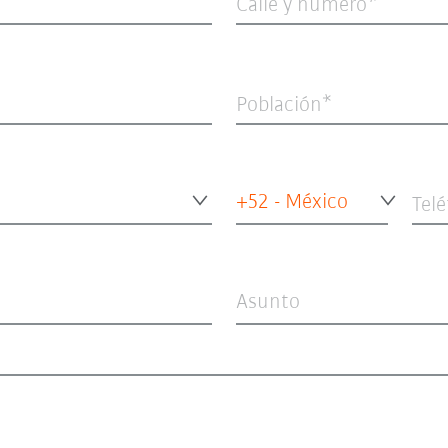
Calle y número
Población
+52 - México
Tel
Asunto