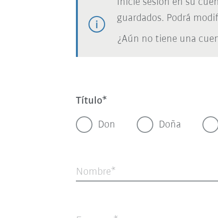
Inicie sesión en su cue
guardados. Podrá modif
¿Aún no tiene una cue
Título
Don
Doña
Nombre