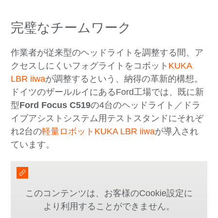
完璧なチームワーク
作業者が従来型のヘッドライトを調整する間、ア
クセスしにくいフォグライトをコボット
KUKA
LBR iiwa
が調整するという、納得の革新的構想。
ドイツのザールルイにあるFord工場では、既に新
型
Ford Focus C519
の4台のヘッドライト／ドラ
イブアシストシステム用テストスタンドにそれぞ
れ2台の
軽量ロボットKUKA LBR iiwa
が導入され
ています。
このコンテンツは、お客様のCookie設定に
より利用することができません。