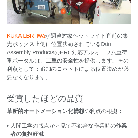
KUKA LBR iiwa
が調整対象ヘッドライト直前の集
光ボックス上側に位置決めされているDürr
Assembly ProductsのHRC対応アルミニウム重荷
重ポータルは、
二重の安全性
を提供します。その
利点として：追加のロボットによる位置決めが必
要なくなります。
受賞したほどの品質
革新的オートメーション化構想
の利点の根拠：
人間工学の観点から見て不都合な作業時の
作業
者の負担軽減