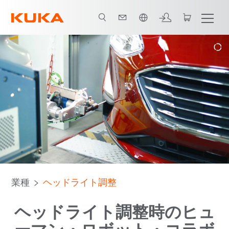
日本語 / Japanese
RC構想
重荷重ポータル
賞
すべてのシステムパートナー
業種
ヘッドライト調整
ヘッドライト調整時のヒュ