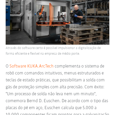
Através do software certo é possível impulsionar a digitalização de
forma eficiente e flexível na empresa de médio porte.
O
Software KUKA.ArcTech
complementa o sistema de
robô com comandos intuitivos, menus estruturados e
teclas de estado práticas, que possibilitam a solda com
gás de proteção simples com alta precisão. Com êxito:
"Um processo de solda não leva nem um minuto",
comemora Bernd D. Euschen. De acordo com o tipo das
placas do pé em aço, Euschen calcula que 5.000 a
10.000 componentes ficam prontos para a galvanização