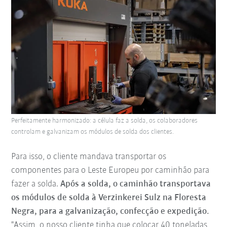
Perfeitamente harmonizado: a célula faz a solda, os colaboradores
controlam e galvanizam os módulos de solda dos clientes.
Para isso, o cliente mandava transportar os
componentes para o Leste Europeu por caminhão para
fazer a solda.
Após a solda, o caminhão transportava
os módulos de solda à Verzinkerei Sulz na Floresta
Negra, para a galvanização, confecção e expedição.
"Assim, o nosso cliente tinha que colocar 40 toneladas