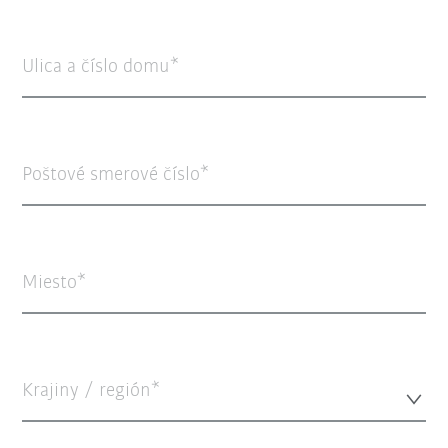
Ulica a číslo domu
Poštové smerové číslo
Miesto
Krajiny / región*