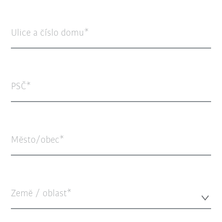
Ulice a číslo domu
PSČ
Město/obec
Země / oblast*