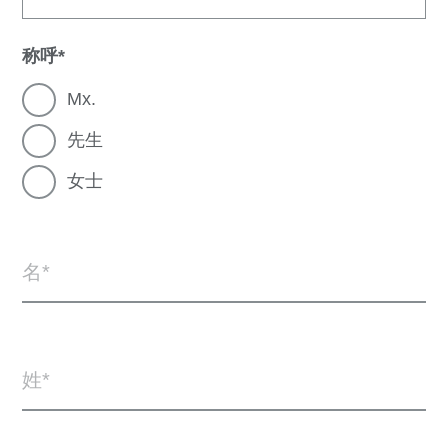
称呼
Mx.
先生
女士
名
姓