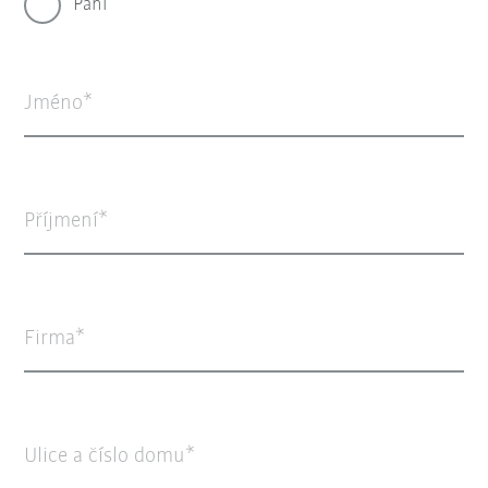
Paní
Jméno
Příjmení
Firma
Ulice a číslo domu