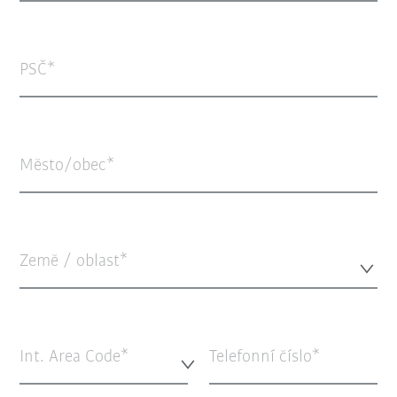
PSČ
Město/obec
Země / oblast*
Int. Area Code*
Telefonní číslo