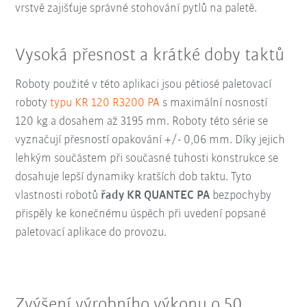
vrstvě zajišťuje správné stohování pytlů na paletě.
Vysoká přesnost a krátké doby taktů
Roboty použité v této aplikaci jsou pětiosé paletovací
roboty
typu KR 120 R3200 PA
s maximální nosností
120 kg a dosahem až 3195 mm. Roboty této série se
vyznačují přesností opakování +/- 0,06 mm. Díky jejich
lehkým součástem při současné tuhosti konstrukce se
dosahuje lepší dynamiky kratších dob taktu. Tyto
vlastnosti robotů
řady KR QUANTEC PA
bezpochyby
přispěly ke konečnému úspěch při uvedení popsané
paletovací aplikace do provozu.
Zvýšení výrobního výkonu o 50