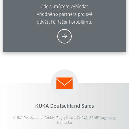
Zde si můžete vyhledat
vhodného partnera pro své
odvětví či řešení problému.
KUKA Deutschland Sales
KUKA Deutschland GmbH, Zugspitzstraße 140, 86165 Augsburg,
Německo