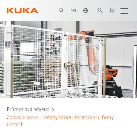
Čeština / Czech
Všichni systémoví partneři
Průmyslová odvětví
Zpráva z praxe – roboty KUKA: Paletování u firmy
Certech