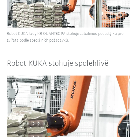
Robot KUKA řady KR QUANTEC PA stohuje zabalenou podestýlku pro
zvířata podle speciálních požadavků.
Robot KUKA stohuje spolehlivě