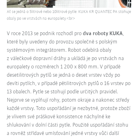
Ať se jedná o 5litrové nebo 10litrové pytle: KUKA KR QUANTEC PA stohuje
obaly po ve vrstvách na europalety.<br>
V roce 2013 se podnik rozhodl pro
dva roboty KUKA
,
které byly uvedeny do provozu společně s polským
systémovým integrátorem. Robot odebírá obaly
z válečkové dopravní dráhy a ukládá je po vrstvách na
europalety o rozměrech 1 200 x 800 mm. V případě
desetilitrových pytlů se jedná o deset vrstev vždy po
devíti pytlích, v případě pětilitrových pytlů o 16 vrstev po
13 obalech. Pytle se stohují podle určitých pravidel.
Nejprve se vyplňují rohy, potom okraje a nakonec středy
každé vrstvy. Toto uspořádání je nezbytné, protože zboží
je vlivem své práškové konsistence náchylné ke
shlukování v dolní části pytle. Použité uspořádání stohu
a rovněž střídavé umísťování jedné vrstvy vůči další