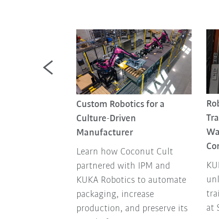
ier 1
Ro
Custom Robotics for a
 boosts spot
Tra
Culture-Driven
uction
Wa
Manufacturer
Co
turing
Learn how Coconut Cult
uminum spot
KU
partnered with IPM and
ilities with
unl
KUKA Robotics to automate
otics and
tra
packaging, increase
at 
production, and preserve its