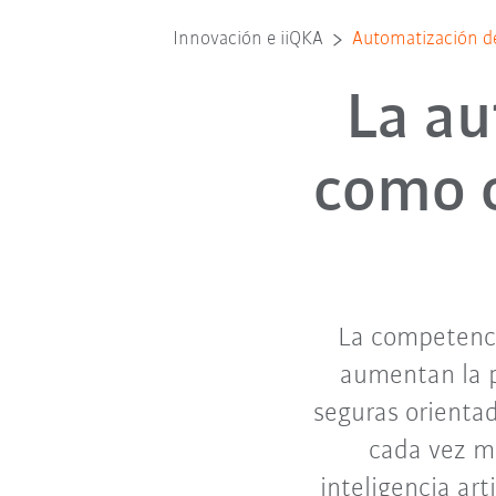
Innovación e iiQKA
Automatización de
La au
como c
La competencia
aumentan la pr
seguras orientad
cada vez m
inteligencia art