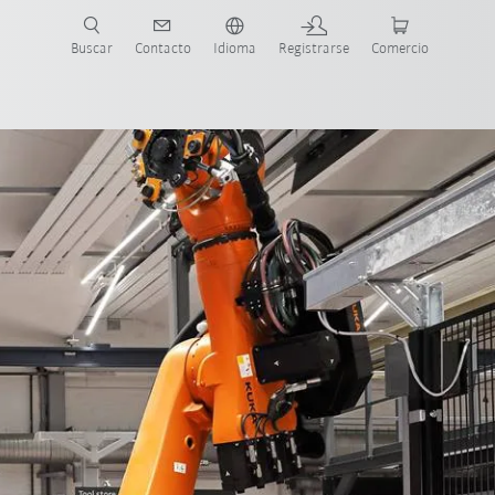
Buscar
Contacto
Idioma
Registrarse
Comercio
ueva Guía de Robots
 IIoT
AMR y Cobots
faq