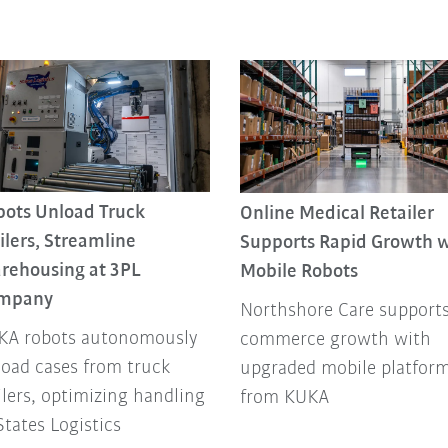
bots Unload Truck
Online Medical Retailer
ilers, Streamline
Supports Rapid Growth w
rehousing at 3PL
Mobile Robots
mpany
Northshore Care supports
KA robots autonomously
commerce growth with
oad cases from truck
upgraded mobile platfor
ilers, optimizing handling
from KUKA
States Logistics