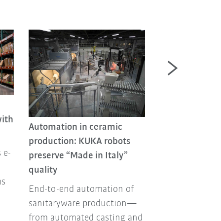
Automated int
material handl
AMRs
ith
Automation in ceramic
TPV Displays Po
production: KUKA robots
automates inte
 e-
preserve “Made in Italy”
and optimizes i
quality
with 22 auton
ms
End-to-end automation of
robots (AMRs).
sanitaryware production—
from automated casting and