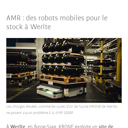
AMR : des robots mobiles pour le
stock à Werlte
Les charges élevées, comme les cuves d’air de l’usine KRONE de Werlte,
ne posent aucun problème à la KMP 1500P.
À
Werlte
, en Basse-Saxe, KRONE exploite un
site de