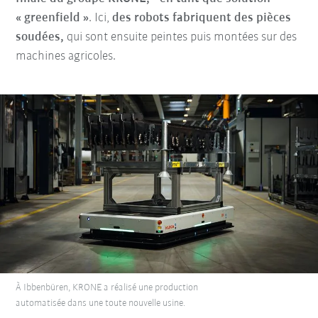
« greenfield »
. Ici,
des robots fabriquent des pièces
soudées,
qui sont ensuite peintes puis montées sur des
machines agricoles.
À Ibbenbüren, KRONE a réalisé une production
automatisée dans une toute nouvelle usine.