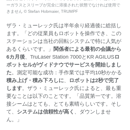
ーガラスとスリーブが完全に溶接された状態でなければ使用で
きません © Stefan Hobmaier, TRUMPF
ザラ・ミューレック氏は半年余り経過後に総括し
ます。「どの従業員もロボットを操作でき、この
ステーションは当社の回転システムで特に人気が
あるくらいです。」
関係者による最初の会議から
6カ月後
、TruLaser Station 7000とKR AGILUS
ロ
ボットセルがヴィドナウでサービスを開始しまし
た
。測定可能な成功：手作業では平均10秒かかる
積み上げ・積み下ろしに
、
ロボットは2秒で完了
します
。ザラ・ミューレック氏によると、最も重
要なことは以下のことです。「品質第一です。溶
接シームはとても、とても素晴らしいです。そし
て、
システムは信頼性が高く
、ダウンしませ
ん。」