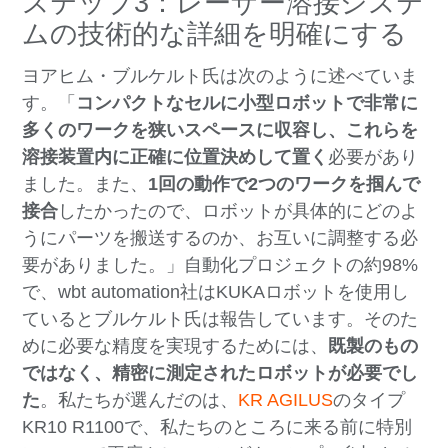
ステップ3：レーザー溶接システ
ムの技術的な詳細を明確にする
ヨアヒム・ブルケルト氏は次のように述べていま
す。「
コンパクトなセルに小型ロボットで非常に
多くのワークを狭いスペースに収容し、これらを
溶接装置内に正確に位置決めして置く
必要があり
ました。また、
1回の動作で2つのワークを掴んで
接合
したかったので、ロボットが具体的にどのよ
うにパーツを搬送するのか、お互いに調整する必
要がありました。」自動化プロジェクトの約98%
で、wbt automation社はKUKAロボットを使用し
ているとブルケルト氏は報告しています。そのた
めに必要な精度を実現するためには、
既製のもの
ではなく、精密に測定されたロボットが必要でし
た
。私たちが選んだのは、
KR AGILUS
のタイプ
KR10 R1100で、私たちのところに来る前に特別