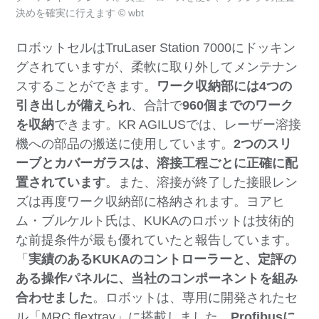
決めを確実に行えます © wbt
ロボットセルはTruLaser Station 7000にドッキン
グされていますが、柔軟に取り外してメンテナン
スすることができます。
ワーク収納部には4つの
引き出しが備えられ
、合計で
960個までのワーク
を収納
できます。KR AGILUSでは、レーザー溶接
機への部品の搬送に使用しています。
2つのスリ
ーブとカバーガラスは、溶接工程ごとに正確に配
置されています
。また、溶接が終了した接眼レン
ズは再度ワーク収納部に格納されます。ヨアヒ
ム・ブルケルト氏は、KUKAのロボットは技術的
な前提条件が最も優れていたと報告しています。
「
実績のあるKUKAのコントローラーと、定評の
ある操作パネルに、当社のコンポーネントを組み
合わせました
。ロボットは、専用に開発されたセ
ル「MRC flextray」に搭載しました。
Profibusに