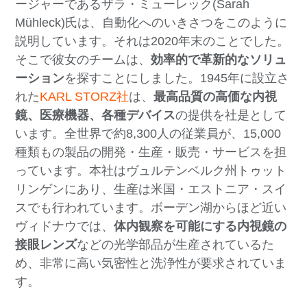
ージャーであるザラ・ミューレック(Sarah
Mühleck)氏は、自動化へのいきさつをこのように
説明しています。それは2020年末のことでした。
そこで彼女のチームは、
効率的で革新的なソリュ
ーション
を探すことにしました。1945年に設立さ
れた
KARL STORZ社
は、
最高品質の高価な内視
鏡、医療機器、各種デバイス
の提供を社是として
います。全世界で約8,300人の従業員が、15,000
種類もの製品の開発・生産・販売・サービスを担
っています。本社はヴュルテンベルク州トゥット
リンゲンにあり、生産は米国・エストニア・スイ
スでも行われています。ボーデン湖からほど近い
ヴィドナウでは、
体内観察を可能にする
内視鏡の
接眼レンズ
などの光学部品が生産されているた
め、非常に高い気密性と洗浄性が要求されていま
す。