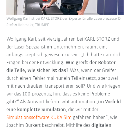
Wolfgang Karl ist bei KARL STORZ der Experte für alle Laserprozesse ©
Stefan Hobmaier, TRUMPF
Wolfgang Karl, seit vierzig Jahren bei KARL STORZ und
der Laser-Spezialist im Unternehmen, räumt ein,
anfangs skeptisch gewesen zu sein. „Ich hatte natürlich
Fragen bei der Entwicklung.
Wie greift der Roboter
die Teile, wie sicher ist das?
Was, wenn der Greifer
durch einen Fehler mal nur ein Teil einsetzt, aber zwei
mit nach draußen transportieren soll? Und wie kriegen
wir das 100-prozentig hin, dass es keine Probleme
gibt?“ Als Antwort lieferte wbt automation „
im Vorfeld
eine komplette Simulation
, die wir mit der
Simulationssoftware KUKA.Sim
gefahren haben“, wie
Joachim Burkert beschreibt. Mithilfe des
digitalen