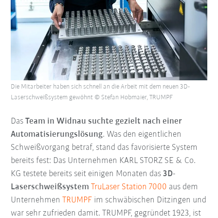
Die Mitarbeiter haben sich schnell an die Arbeit mit dem neuen 3D-
Laserschweißsystem gewöhnt © Stefan Hobmaier, TRUMPF
Das
Team in Widnau suchte gezielt nach einer
Automatisierungslösung
. Was den eigentlichen
Schweißvorgang betraf, stand das favorisierte System
bereits fest: Das Unternehmen KARL STORZ SE & Co.
KG testete bereits seit einigen Monaten das
3D-
Laserschweißsystem
TruLaser Station 7000
aus dem
Unternehmen
TRUMPF
im schwäbischen Ditzingen und
war sehr zufrieden damit. TRUMPF, gegründet 1923, ist