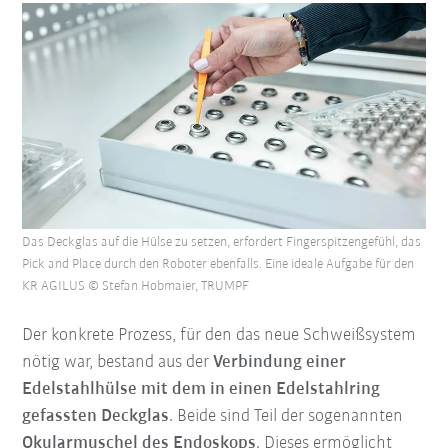
Das Deckglas auf die Hülse zu setzen, erfordert Fingerspitzengefühl, das
Pick and Place durch den Roboter ebenfalls. Eine ideale Aufgabe für den
KR AGILUS © Stefan Hobmaier, TRUMPF
Der konkrete Prozess, für den das neue Schweißsystem
nötig war, bestand aus der
Verbindung einer
Edelstahlhülse mit dem in einen Edelstahlring
gefassten Deckglas
. Beide sind Teil der sogenannten
Okularmuschel des Endoskops
. Dieses ermöglicht