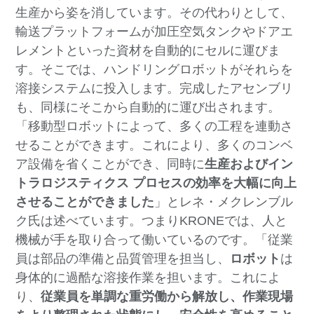
生産から姿を消しています。その代わりとして、
輸送プラットフォームが加圧空気タンクやドアエ
レメントといった資材を自動的にセルに運びま
す。そこでは、ハンドリングロボットがそれらを
溶接システムに投入します。完成したアセンブリ
も、同様にそこから自動的に運び出されます。
「移動型ロボットによって、多くの工程を連動さ
せることができます。これにより、多くのコンベ
ア設備を省くことができ、同時に
生産およびイン
トラロジスティクス プロセスの効率を大幅に向上
させることができました
」とレネ・メクレンブル
ク氏は述べています。つまりKRONEでは、人と
機械が手を取り合って働いているのです。「従業
員は部品の準備と品質管理を担当し、
ロボット
は
身体的に過酷な溶接作業を担います。これによ
り、
従業員を単調な重労働から
解放し
、作業現場