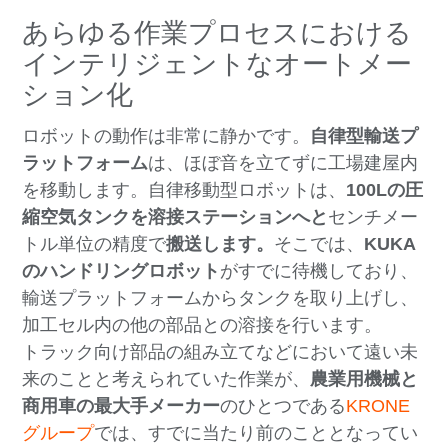
あらゆる作業プロセスにおける
インテリジェントなオートメー
ション化
ロボットの動作は非常に静かです。
自律型輸送プ
ラットフォーム
は、ほぼ音を立てずに工場建屋内
を移動します。自律移動型ロボットは、
100Lの圧
縮空気タンクを溶接ステーションへと
センチメー
トル単位の精度で
搬送します。
そこでは、
KUKA
のハンドリングロボット
がすでに待機しており、
輸送プラットフォームからタンクを取り上げし、
加工セル内の他の部品との溶接を行います。
トラック向け部品の組み立てなどにおいて遠い未
来のことと考えられていた作業が、
農業用機械と
商用車の最大手メーカー
のひとつである
KRONE
グループ
では、すでに当たり前のこととなってい