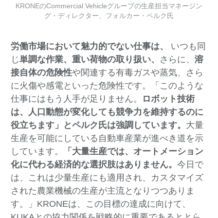
KRONEのCommercial Vehicleグループの生産担当マネージン
グ・ディレクター、フォルカー・ペルク氏
労働市場において魅力的でない仕事は、
いつも同
じ
単調な作業、
重い荷物の取り扱い、
さらに、
溶
接自体の危険性
や関連する有毒ガスや蒸気、さら
に火傷や感電といった危険性です。「このような
仕事にはもう人手が足りません。
ロボット技術
は、人口動態が変化しても競争力を維持するのに
役立ちます」とペルク氏は強調しています。
大量
生産を可能にしている自動車産業が進べき道を示
しています。
「大量生産では、オートメーション
化に代わる経済的な選択肢はありません。
今日で
は、これは少量生産にも適用され、カスタマイズ
された農業機械の生産が主流となりつつありま
す。」KRONEは、この目標の達成に向けて、
KUKAとの協力関係を戦略的に重要であるととら