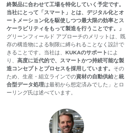
終製品に合わせて工場を
特化していく予定です。
当社にとって「スマート」とは、デジタル化とオ
ートメーション化を駆使しつつ最大限の効率とス
ケーラビリティをもって製造を行うことです。」
グリーンフィールド アプローチのメリットは、既
存の構造物による制限に縛られることなく設計で
きることです。当社は、
KUKAのサポート
によ
り、
高度に近代的で、スマートかつ持続可能な製
造コンセプトとプロセスを採用しています。
その
ため、生産・組立ラインでの
資材の自動供給
と
統
合型データ処理
は最初から想定済みでした」とロ
ーリング氏は述べています。