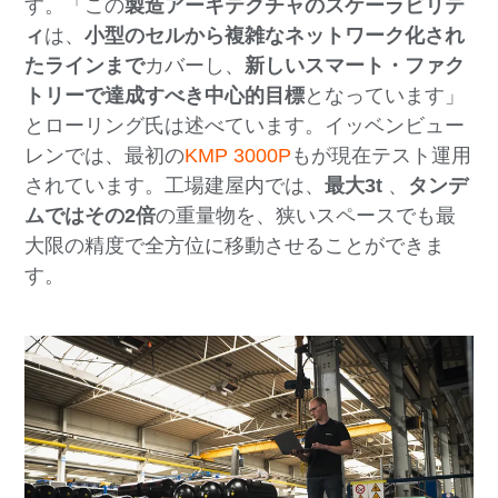
す。「この
製造アーキテクチャのスケーラビリテ
ィ
は、
小型のセルから複雑なネットワーク化され
たラインまで
カバーし、
新しいスマート・ファク
トリーで達成すべき中心的目標
となっています」
とローリング氏は述べています。イッベンビュー
レンでは、最初の
KMP 3000P
もが現在テスト運用
されています。工場建屋内では、
最大3t
、
タンデ
ムではその2倍
の重量物を、狭いスペースでも最
大限の精度で全方位に移動させることができま
す。