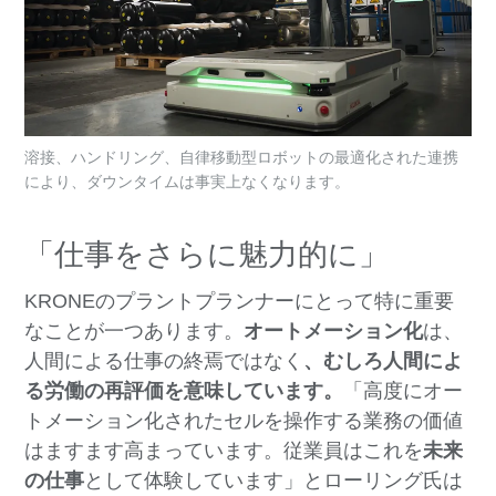
溶接、ハンドリング、自律移動型ロボットの最適化された連携
により、ダウンタイムは事実上なくなります。
「仕事をさらに魅力的に」
KRONEのプラントプランナーにとって特に重要
なことが一つあります。
オートメーション化
は、
人間による仕事の終焉ではなく
、むしろ人間によ
る労働の再評価を意味しています。
「高度にオー
トメーション化されたセルを操作する業務の価値
はますます高まっています。従業員はこれを
未来
の仕事
として体験しています」とローリング氏は