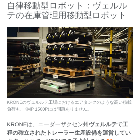
自律移動型ロボット：ヴェルル
テの在庫管理用移動型ロボット
KRONEのヴェルルテ工場におけるエアタンクのような高い積載
負荷も、KMP 1500Pには問題ありません。
KRONEは、ニーダーザクセン州
ヴェルルテ
で
工
程の確立されたトレーラー生産設備を運営してい