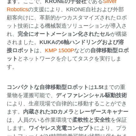
ます
。ここで、
KRONEの子会社
である
Silver
Robotics
の支援により、KRONE自社および外部
顧客向けに、革新的かつカスタマイズされたロボ
ット技術による機械製造ソリューションが導入さ
れ、
完全にオートメーション化されたセル
が構築
されました。
KUKAの6軸ハンドリングおよび溶
接ロボット
は、
KMP 1500P
などの
自律移動型ロボ
ット
とネットワークを介してタスクを実行しま
す。
コンパクトな自律移動型ロボット
は
1.5t
までの重
量物を運搬可能で、
ディファレンシャル駆動技術
により、生産現場で自律的に移動することができ
ます。
内蔵された3Dカメラ
と
レーザースキャナー
は、人員のいる作業環境で
柔軟性と安全性
を保証
します。
ワイヤレス充電コンセプト
により、プラ