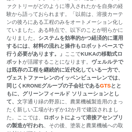
ァクトリーがどのように導入されたかを自身の経
験から語っておられます。「以前は、溶接カーテ
ンの後ろにある工程のみをオートメーション化し
ていました。ある時点で、以下のことが明らかに
なりました。
システムを効率的かつ経済的に運用
するには、
材料の流れと操作もロボットベースで
行う必要があります。」
ここで
KUKAの移動式ロ
ボット
が活躍することになります。
ヴェルルテで
は既存の工程を継続的に近代化している一方で、
ヴェストファーレンのイッベンビューレンでは、
同じくKRONEグループの
子会社である
GTS
とと
もに、グリーンフィールド ソリューションとし
て、
文字通り緑の野原に、農業機械製造用のまっ
たく新しい工場がわずか12か月で建設されまし
た。ここでは、
ロボットによって溶接アセンブリ
の製造が行われ
、その後、塗装と農業機械への取