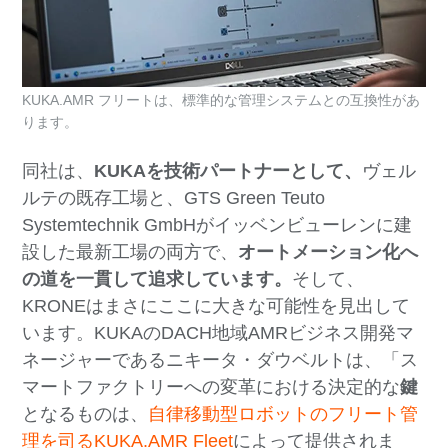
KUKA.AMR フリートは、標準的な管理システムとの互換性があ
ります。
同社は、
KUKAを技術パートナーとして、
ヴェル
ルテの既存工場と、GTS Green Teuto
Systemtechnik GmbHがイッベンビューレンに建
設した最新工場の両方で、
オートメーション化へ
の道を一貫して追求しています。
そして、
KRONEはまさにここに大きな可能性を見出して
います。KUKAのDACH地域AMRビジネス開発マ
ネージャーであるニキータ・ダウベルトは、「ス
マートファクトリーへの変革における決定的な
鍵
となるものは、
自律移動型ロボットのフリート管
理を司るKUKA.AMR Fleet
によって提供されま