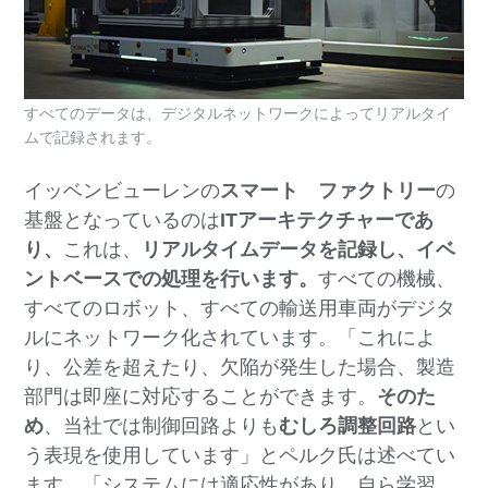
すべてのデータは、デジタルネットワークによってリアルタイ
ムで記録されます。
イッベンビューレンの
スマート ファクトリー
の
基盤となっているのは
ITアーキテクチャーであ
り、
これは、
リアルタイムデータを記録し、イベ
ントベースでの処理を行います。
すべての機械、
すべてのロボット、すべての輸送用車両がデジタ
ルにネットワーク化されています。「これによ
り、公差を超えたり、欠陥が発生した場合、製造
部門は即座に対応することができます。
そのた
め
、当社では制御回路よりも
むしろ
調整回路
とい
う表現を使用しています」とペルク氏は述べてい
ます。「システムには適応性があり、自ら学習