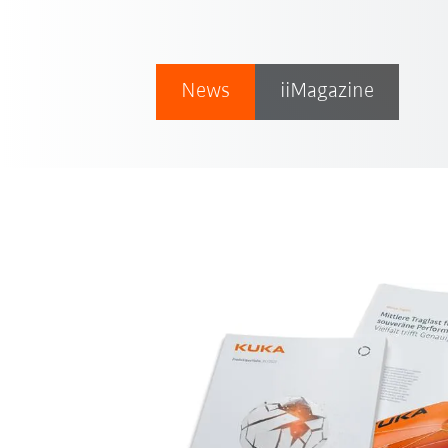
News
iiMagazine