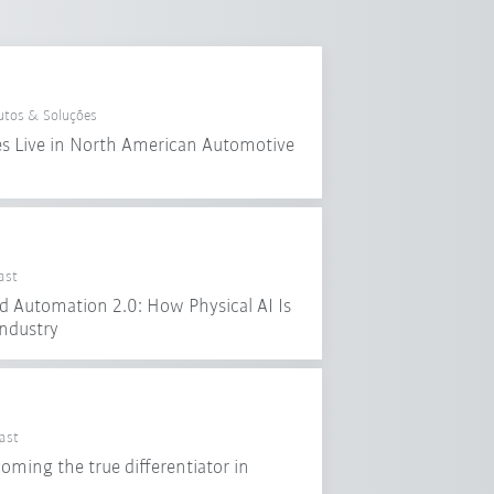
utos & Soluções
 Live in North American Automotive
ast
nd Automation 2.0: How Physical AI Is
ndustry
ast
oming the true differentiator in