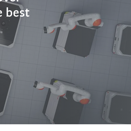
e best
ery