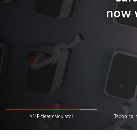
now w
op
AMR fleet calculator
Technical