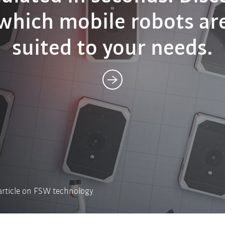
hich mobile robots ar
timal solution for batt
suited to your needs.
housings
 article on FSW technology