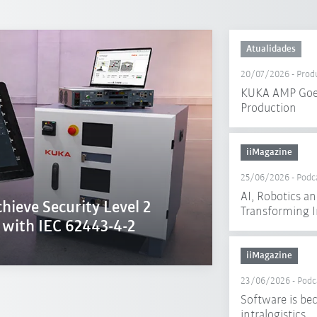
Atualidades
20/07/2026
-
Prod
KUKA AMP Goes
Production
iiMagazine
25/06/2026
-
Podc
AI, Robotics a
chieve Security Level 2
Transforming I
e with IEC 62443-4-2
iiMagazine
23/06/2026
-
Podc
Software is bec
intralogistics