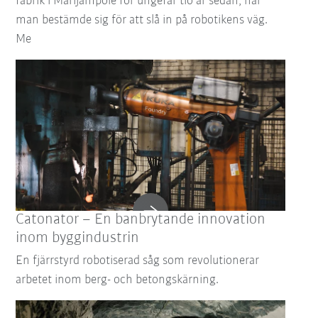
fabrik i Marijampolė för ungefär tio år sedan, när
man bestämde sig för att slå in på robotikens väg.
Me
Catonator – En banbrytande innovation
inom byggindustrin
En fjärrstyrd robotiserad såg som revolutionerar
arbetet inom berg- och betongskärning.