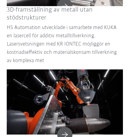
3D-framställning av metall utan
stödstrukturer
HS Automation utvecklade i samarbete med KUKA
en lasercell för additiv metalltillverkning.
Lasersvetsningen med KR IONTEC möjliggör en
kostnadseffektiv och materialskonsam tillverkning
av komplexa met