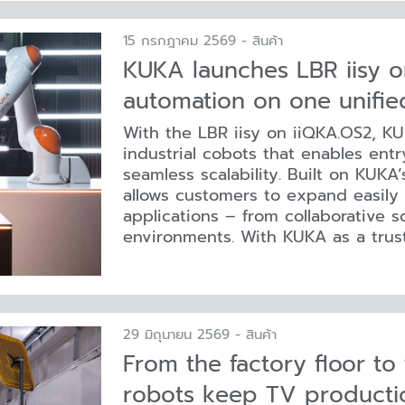
15 กรกฎาคม 2569 - สินค้า
KUKA launches LBR iisy o
automation on one unifie
With the LBR iisy on iiQKA.OS2, K
industrial cobots that enables entr
seamless scalability. Built on KUKA
allows customers to expand easily
applications – from collaborative 
environments. With KUKA as a trust
29 มิถุนายน 2569 - สินค้า
From the factory floor to
robots keep TV producti