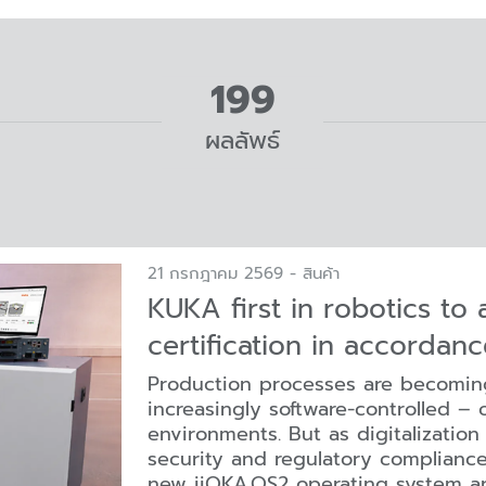
199
ผลลัพธ์
21 กรกฎาคม 2569 - สินค้า
KUKA first in robotics to 
certification in accordan
Production processes are becomin
increasingly software-controlled –
environments. But as digitalization
security and regulatory compliance
new iiQKA.OS2 operating system an