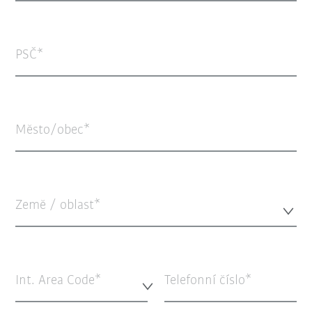
PSČ
Město/obec
Země / oblast*
Int. Area Code*
Telefonní číslo