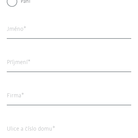
Paní
Jméno
Příjmení
Firma
Ulice a číslo domu