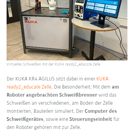
Virtuelles Schweißen mit der KUKA ready2_educate Zelle
Der KUKA KR4 AGILUS sitzt dabei in einer
KUKA
ready2_educate Zelle
. Die Besonderheit: Mit dem
am
Roboter angebrachten Schweißbrenner
wird das
Schweißen an verschiedenen, am Boden der Zelle
montierten, Bauteilen simuliert. Der
Computer des
Schweißgerätes
, sowie eine
Steuerungseinheit
für
den Roboter gehören mit zur Zelle.