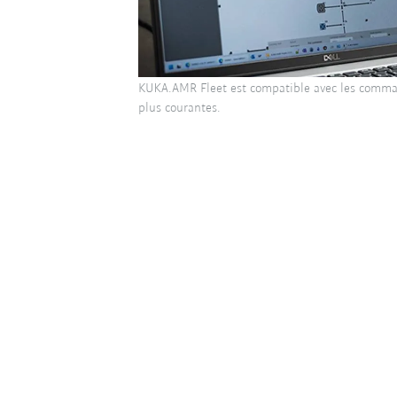
KUKA.AMR Fleet est compatible avec les comman
plus courantes.