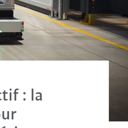
if : la
our