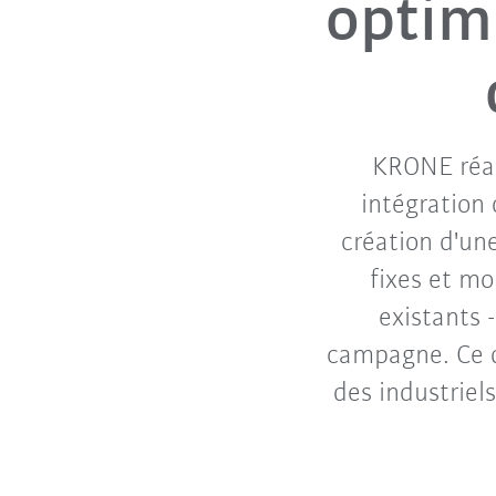
optimi
KRONE réal
intégration
création d'un
fixes et mo
existants 
campagne. Ce qu
des industriel