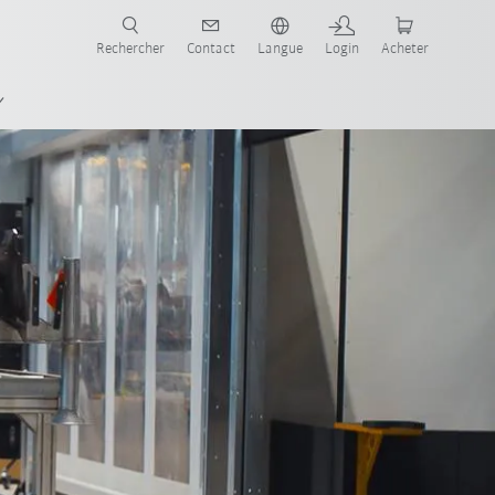
robots pour votre secteur et l'application souhaitée!
Rechercher
Contact
Langue
Login
Acheter
 KMP
Tous les partenaires du système
Contact