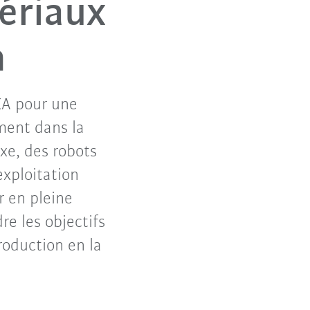
tériaux
n
KA pour une
ment dans la
xe, des robots
exploitation
r en pleine
re les objectifs
roduction en la