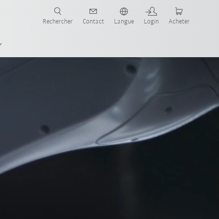
robots pour votre secteur et l'application souhaitée!
Rechercher
Contact
Langue
Login
Acheter
VWS4LS
BaSys 4.2