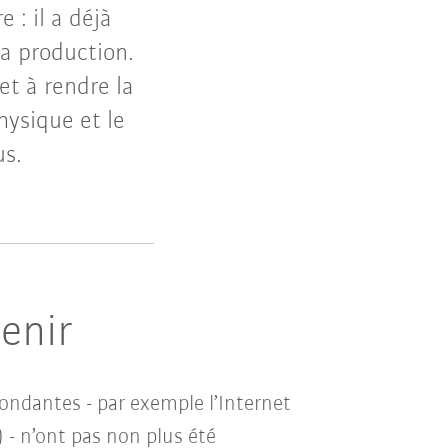
 : il a déjà
la production.
t à rendre la
hysique et le
us.
venir
pondantes - par exemple l’Internet
I) - n’ont pas non plus été