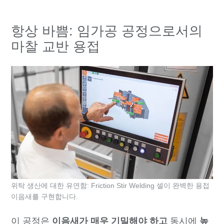
항상 바쁨: 임가공 공정으로서의
마찰 교반 용접
위탁 생산에 대한 유연함: Friction Stir Welding 셀이 완벽한 용접
이음새를 구현합니다.
이 공정은
이음새가 매우 기밀해야 하고
동시에
높