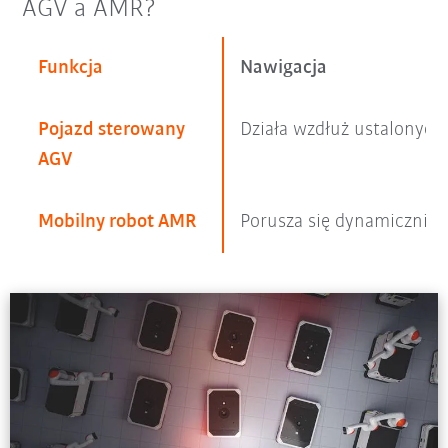
AGV a AMR?
Funkcja
Nawigacja
Pojazd sterowany
Działa wzdłuż ustalonych
AGV
Mobilny robot AMR
Porusza się dynamicznie 