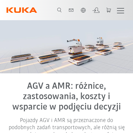
Polski / Polish
 decyzyjne
Porównanie AGV i AMR
ozwiązania AMR
Referencje
AGV a AMR: różnice,
zastosowania, koszty i
wsparcie w podjęciu decyzji
Pojazdy AGV i AMR są przeznaczone do
podobnych zadań transportowych, ale różnią się