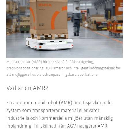
Mobila robotar (AMR) förlitar sig på SLAM‑navigering,
precisionspositionering, 3D‑kameror och intelligent laddningsteknik för
att möjliggöra flexibla och anpassningsbara applikationer.
Vad är en AMR?
En autonom mobil robot (AMR) är ett självkörande
system som transporterar material eller varor i
industriella och kommersiella miljöer utan mänsklig
inblandning. Till skillnad från AGV navigerar AMR