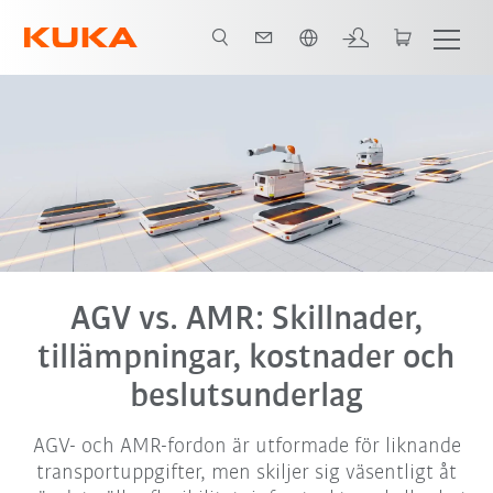
Engelska / English
töd
Jämförelse mellan AGV och AMR
AMR-lösningar
Referenser
AGV vs. AMR: Skillnader,
tillämpningar, kostnader och
beslutsunderlag
AGV- och AMR-fordon är utformade för liknande
transportuppgifter, men skiljer sig väsentligt åt