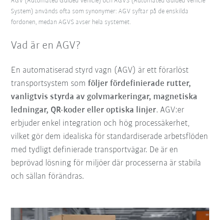
AGV (Automated Guided Vehicle) och AGVS (Automated Guided Vehicle
System) används ofta som synonymer: AGV syftar på de enskilda
fordonen, medan AGVS avser hela systemet.
Vad är en AGV?
En automatiserad styrd vagn (AGV) är ett förarlöst
transportsystem som
följer fördefinierade rutter,
vanligtvis styrda av golvmarkeringar, magnetiska
ledningar, QR-koder eller optiska linjer
. AGV:er
erbjuder enkel integration och hög processäkerhet,
vilket gör dem idealiska för standardiserade arbetsflöden
med tydligt definierade transportvägar. De är en
beprövad lösning för miljöer där processerna är stabila
och sällan förändras.