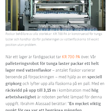
Packar behållare av alla storlekar: KR 700 PA är konstruerad för tunga
laster och handhar därför palleteringen av vattenflaskorna till exakt
position utan problem.
När ett lager är färdigpackat tar
KR 700 PA
över. Vår
palleteringsrobot för tunga laster
packar ett helt
lager med vattenflaskor
– antalet flaskor varierar
beroende på förpackningen – med hjälp av en
speciell
gripkorg
och lyfter upp alla flaskorna på en pall. Med en
räckvidd på upp till 3,15 m
i kombination med
hög
arbetshastighet
är roboten perfekt lämpad för denna
uppgift. Ibrahim Alassaad berättar: ”
En mycket viktig
punkt för oss var att begränsa mängden