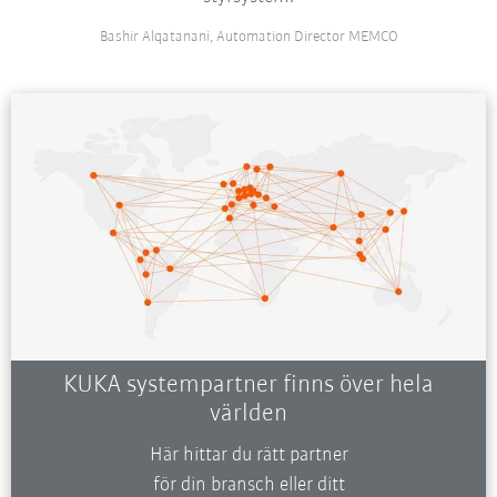
Bashir Alqatanani, Automation Director MEMCO
KUKA systempartner finns över hela
världen
Här hittar du rätt partner
för din bransch eller ditt