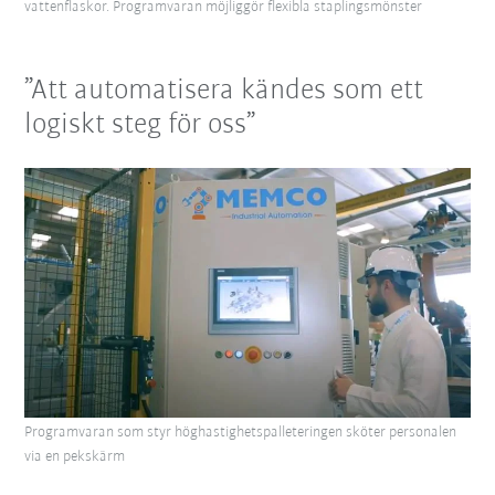
vattenflaskor. Programvaran möjliggör flexibla staplingsmönster
”Att automatisera kändes som ett
logiskt steg för oss”
Programvaran som styr höghastighetspalleteringen sköter personalen
via en pekskärm