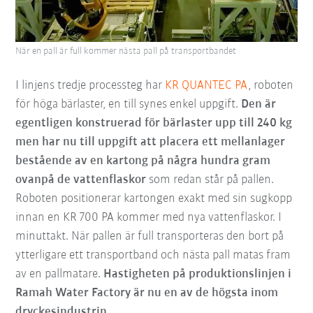
När en pall är full kommer nästa pall på transportbandet
I linjens tredje processteg har
KR QUANTEC PA
, roboten
för höga bärlaster, en till synes enkel uppgift.
Den är
egentligen konstruerad för bärlaster upp till 240 kg
men har nu till uppgift att
placera
ett mellanlager
bestående av en kartong på några hundra gram
ovanpå de vattenflaskor
som redan står på pallen.
Roboten positionerar kartongen exakt med sin sugkopp
innan en KR 700 PA kommer med nya vattenflaskor. I
minuttakt. När pallen är full transporteras den bort på
ytterligare ett transportband och nästa pall matas fram
av en pallmatare.
Hastigheten på produktionslinjen i
Ramah Water Factory är nu en av de högsta inom
dryckesindustrin.