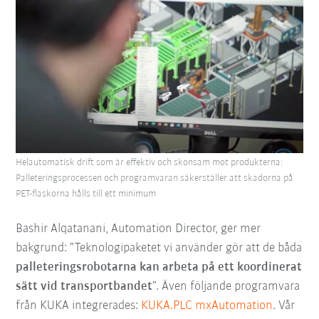
Helautomatisk drift som är effektiv och skonsam mot produkterna:
Palleteringsprocessen och programvaran säkerställer att skadorna på
PET-flaskorna hålls till ett minimum
Bashir Alqatanani, Automation Director, ger mer
bakgrund: ”Teknologipaketet vi använder gör att de båda
palleteringsrobotarna kan arbeta på ett koordinerat
sätt vid transportbandet
”. Även följande programvara
från KUKA integrerades:
KUKA.PLC mxAutomation
. Vår