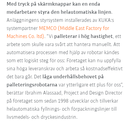
Med tryck på skärmknappar kan en enda
medarbetare styra den helautomatiska linjen
.
Anläggningens styrsystem installerades av KUKA:s
systempartner
MEMCO (Middle East Factory for
Machines Co. ltd)
. ”Vi
palleterar i hög hastighet
, ett
arbete som skulle vara svårt att hantera manuellt. Att
automatisera processen med hjälp av robotar kändes
som ett logiskt steg för oss: Företaget kan nu uppfylla
sina höga leveranskrav och arbeta så kostnadseffektivt
det bara går. Det
låga underhållsbehovet på
palleteringsrobotarna
var ytterligare ett plus för oss”,
berättar Ibrahim Alassaad, Project and Design Director
på företaget som sedan 1998 utvecklar och tillverkar
helautomatiska fyllnings- och förpackningslinjer till
livsmedels- och dryckesindustrin.