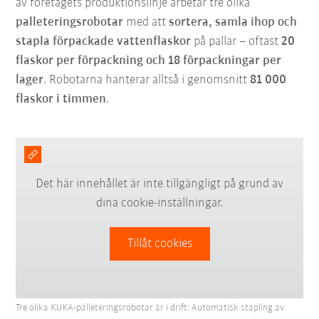
av företagets produktionslinje arbetar tre olika
palleteringsrobotar
med att
sortera, samla ihop och
stapla förpackade vattenflaskor
på pallar – oftast
20
flaskor per förpackning och 18 förpackningar per
lager
. Robotarna hanterar alltså i genomsnitt
81 000
flaskor i timmen
.
Det här innehållet är inte tillgängligt på grund av
dina cookie-inställningar.
Tillåt cookies
Tre olika KUKA-palleteringsrobotar är i drift: Automatisk stapling av