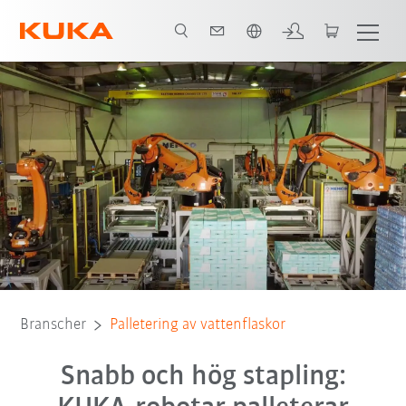
Engelska / English
Alla systempartners
Branscher
Palletering av vattenflaskor
Snabb och hög stapling: