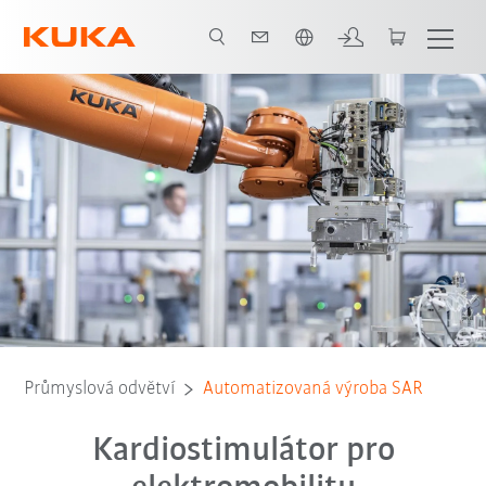
Čeština / Czech
Partnerský systém
Všichni systémoví partneři
Průmyslová odvětví
Automatizovaná výroba SAR
Kardiostimulátor pro