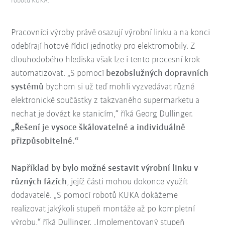
robotů KUKA.
Pracovníci výroby právě osazují výrobní linku a na konci
odebírají hotové řídicí jednotky pro elektromobily. Z
dlouhodobého hlediska však lze i tento procesní krok
automatizovat. „S pomocí
bezobslužných dopravních
systémů
bychom si už teď mohli vyzvedávat různé
elektronické součástky z takzvaného supermarketu a
nechat je dovézt ke stanicím,“ říká Georg Dullinger.
„Řešení je vysoce škálovatelné a individuálně
přizpůsobitelné.“
Například by bylo možné sestavit výrobní linku v
různých fázích
, jejíž části mohou dokonce využít
dodavatelé. „S pomocí robotů KUKA dokážeme
realizovat jakýkoli stupeň montáže až po kompletní
výrobu,“ říká Dullinger. „Implementovaný stupeň