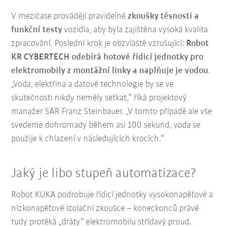
V mezičase provádějí pravidelné
zkoušky těsnosti a
funkční testy
vozidla, aby byla zajištěna vysoká kvalita
zpracování. Poslední krok je obzvláště vzrušující:
Robot
KR CYBERTECH odebírá hotové řídicí jednotky pro
elektromobily z montážní linky a naplňuje je vodou
.
„Voda, elektřina a datové technologie by se ve
skutečnosti nikdy neměly setkat,“ říká projektový
manažer SAR Franz Steinbauer. „V tomto případě ale vše
svedeme dohromady během asi 100 sekund, voda se
použije k chlazení v následujících krocích.“
Jaký je libo stupeň automatizace?
Robot KUKA podrobuje řídicí jednotky vysokonapěťové a
nízkonapěťové izolační zkoušce – koneckonců právě
tudy protéká „dráty“ elektromobilu střídavý proud.