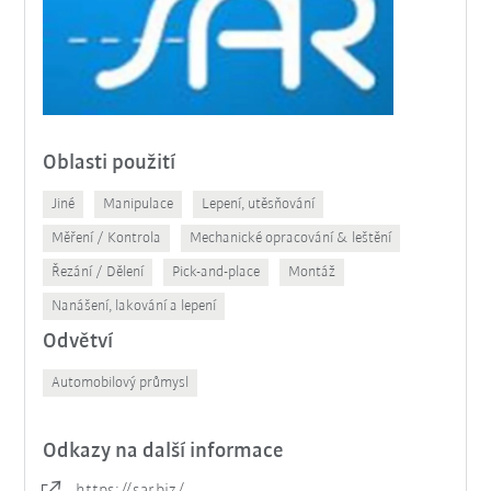
Oblasti použití
Jiné
Manipulace
Lepení, utěsňování
Měření / Kontrola
Mechanické opracování & leštění
Řezání / Dělení
Pick-and-place
Montáž
Nanášení, lakování a lepení
Odvětví
Automobilový průmysl
Odkazy na další informace
https://sar.biz/