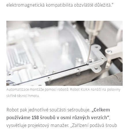
elektromagnetická kompatibilita obzvláště důležitá.“
Automatizace montáže pomocí robotů: Robot KUKA nanáší na poloviny
skříně těsnicí hmotu.
Robot pak jednotlivé součásti sešroubuje.
„Celkem
používáme 158 šroubů v osmi různých verzích“
,
vysvětluje projektový manažer. „Zařízení podává šroub