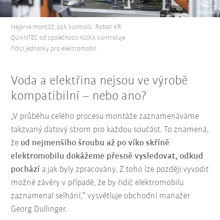
Nejprve montáž, pak kontrola: Robot KR
QUANTEC od společnosti KUKA kontroluje
řídicí jednotky pro elektromobil.
Voda a elektřina nejsou ve výrobě
kompatibilní – nebo ano?
„V průběhu celého procesu montáže zaznamenáváme
takzvaný datový strom pro každou součást. To znamená,
že
od nejmenšího šroubu až po víko skříně
elektromobilu dokážeme přesně vysledovat, odkud
pochází
a jak byly zpracovány. Z toho lze později vyvodit
možné závěry v případě, že by řidič elektromobilu
zaznamenal selhání,“ vysvětluje obchodní manažer
Georg Dullinger.