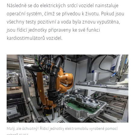
Následně se do elektrických srdcí vozidel nainstaluje
operační systém, čímž se přivedou k životu. Pokud jsou
všechny testy pozitivní a voda byla znovu vypuštěna,
jsou řídicí jednotky připraveny ke své funkci
kardiostimulátorů vozidel.
Malý, ale úchvatný! Řídicí jednotky elektromobilu vyrobené pomocí