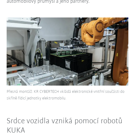
automobilový průmysl a jeho partnery.
Přesná montáž: KR CYBERTECH vkládá elektronické vnitřní součásti do
skříně řídicí jednotky elektromobilu.
Srdce vozidla vzniká pomocí robotů
KUKA