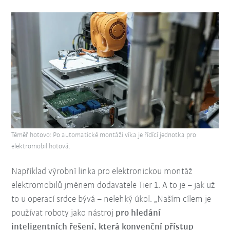
Téměř hotovo: Po automatické montáži víka je řídící jednotka pro
elektromobil hotová.
Například výrobní linka pro elektronickou montáž
elektromobilů jménem dodavatele Tier 1. A to je – jak už
to u operací srdce bývá – nelehký úkol. „Naším cílem je
používat roboty jako nástroj
pro hledání
inteligentních řešení, která konvenční přístup