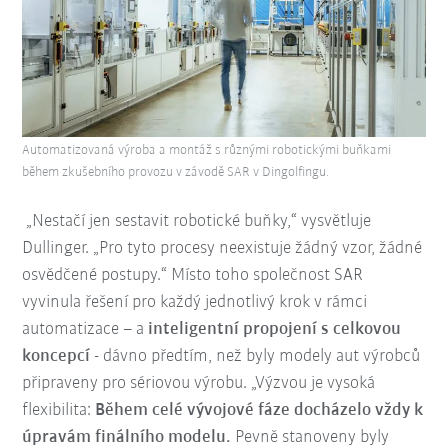
Automatizovaná výroba a montáž s různými robotickými buňkami
během zkušebního provozu v závodě SAR v Dingolfingu.
„Nestačí jen sestavit robotické buňky,“ vysvětluje
Dullinger. „Pro tyto procesy neexistuje žádný vzor, žádné
osvědčené postupy.“ Místo toho společnost SAR
vyvinula řešení pro každý jednotlivý krok v rámci
automatizace – a
inteligentní propojení s celkovou
koncepcí
- dávno předtím, než byly modely aut výrobců
připraveny pro sériovou výrobu. „Výzvou je vysoká
flexibilita:
Během celé vývojové fáze docházelo vždy k
úpravám finálního modelu.
Pevně stanoveny byly