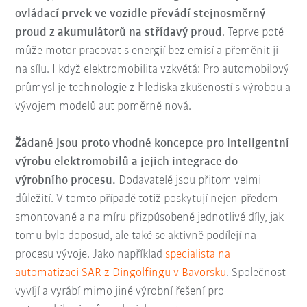
ovládací prvek ve vozidle převádí stejnosměrný
proud z akumulátorů na střídavý proud
. Teprve poté
může motor pracovat s energií bez emisí a přeměnit ji
na sílu. I když elektromobilita vzkvétá: Pro automobilový
průmysl je technologie z hlediska zkušeností s výrobou a
vývojem modelů aut poměrně nová.
Žádané jsou proto vhodné koncepce pro inteligentní
výrobu elektromobilů a jejich integrace do
výrobního procesu.
Dodavatelé jsou přitom velmi
důležití. V tomto případě totiž poskytují nejen předem
smontované a na míru přizpůsobené jednotlivé díly, jak
tomu bylo doposud, ale také se aktivně podílejí na
procesu vývoje. Jako například
specialista na
automatizaci SAR z Dingolfingu v Bavorsku
. Společnost
vyvíjí a vyrábí mimo jiné výrobní řešení pro