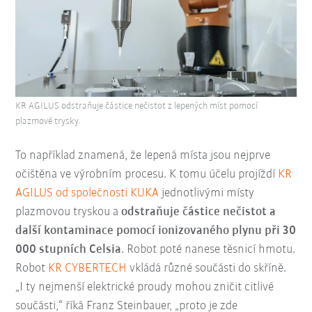
KR AGILUS odstraňuje částice nečistot z lepených míst pomocí
plazmové trysky.
To například znamená, že lepená místa jsou nejprve
očištěna ve výrobním procesu. K tomu účelu projíždí
KR
AGILUS od společnosti KUKA
jednotlivými místy
plazmovou tryskou a
odstraňuje částice nečistot a
další kontaminace pomocí ionizovaného plynu při 30
000 stupních Celsia
. Robot poté nanese těsnicí hmotu.
Robot
KR CYBERTECH
vkládá různé součásti do skříně.
„I ty nejmenší elektrické proudy mohou zničit citlivé
součásti,“ říká Franz Steinbauer, „proto je zde