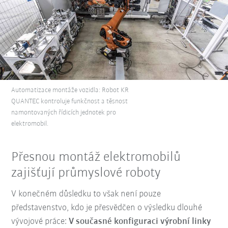
Automatizace montáže vozidla: Robot KR
QUANTEC kontroluje funkčnost a těsnost
namontovaných řídicích jednotek pro
elektromobil.
Přesnou montáž elektromobilů
zajišťují průmyslové roboty
V konečném důsledku to však není pouze
představenstvo, kdo je přesvědčen o výsledku dlouhé
vývojové práce:
V současné konfiguraci výrobní linky