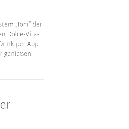
stem „Toni“ der
en Dolce-Vita-
Drink per App
r genießen.
er