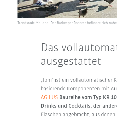
Trendstadt Mailand: Der Barkeeper-Roboter befindet sich na
Das vollautomat
ausgestattet
„Toni“ ist ein vollautomatischer
basierende Komponenten mit Au
AGILUS
Baureihe vom Typ KR 10 
Drinks und Cocktails, der ande
Flaschen angebracht, aus denen d