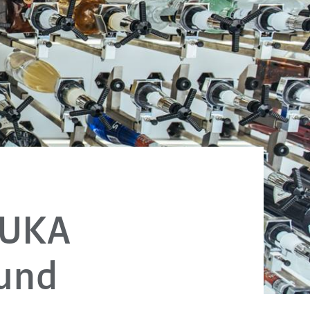
 KUKA
 und