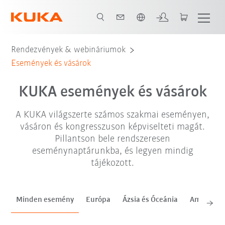
Angol / English
sze. '26
okt. '26
nov. '26
Rendezvények & webináriumok
Események és vásárok
KUKA események és vásárok
A KUKA világszerte számos szakmai eseményen,
vásáron és kongresszuson képviselteti magát.
Pillantson bele rendszeresen
eseménynaptárunkba, és legyen mindig
tájékozott.
Minden esemény
Európa
Ázsia és Óceánia
Amerika