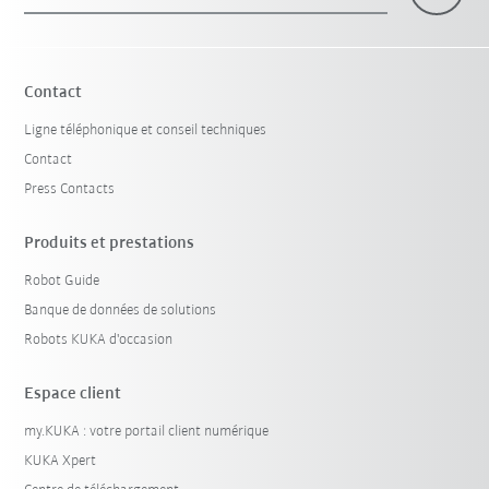
×
1 Filtre (
Belgique
)
Contact
Ligne téléphonique et conseil techniques
Contact
Press Contacts
Produits et prestations
Robot Guide
Réinitialiser le filtre
Banque de données de solutions
Robots KUKA d'occasion
Espace client
my.KUKA : votre portail client numérique
KUKA Xpert