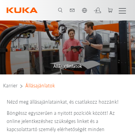
Angol / English
Állásajánlatok
Karrier
Állásajánlatok
Nézd meg állásajánlatainkat, és csatlakozz hozzánk!
Böngéssz egyszerűen a nyitott pozíciók között! Az
online jelentkezéshez szükséges linket és a
kapcsolattartó személy elérhetőségét minden