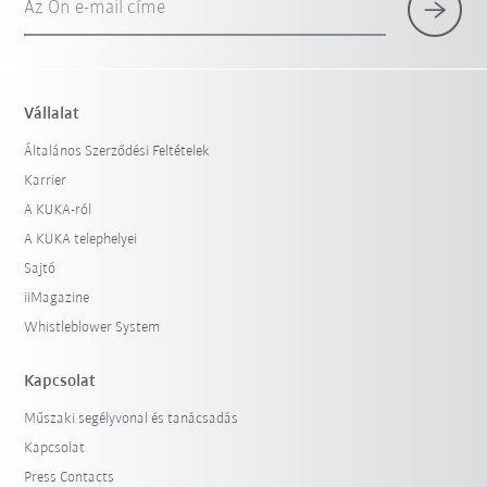
Az Ön e-mail címe
×
1 Szűrő (
Magyarország
)
Vállalat
Általános Szerződési Feltételek
Karrier
A KUKA-ról
A KUKA telephelyei
Sajtó
iiMagazine
Szűrő visszaállítása
Whistleblower System
Kapcsolat
Műszaki segélyvonal és tanácsadás
Kapcsolat
Press Contacts