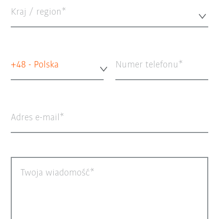
Kraj / region*
+48 - Polska
Numer telefonu
Adres e-mail
Twoja wiadomość