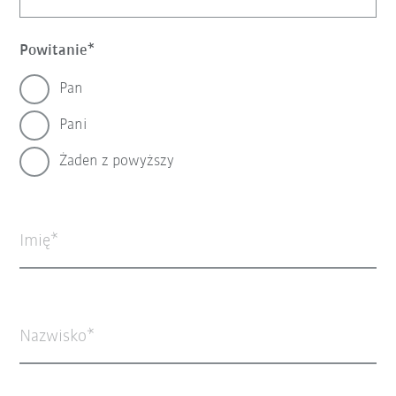
Powitanie
Pan
Pani
Żaden z powyższy
Imię
Nazwisko