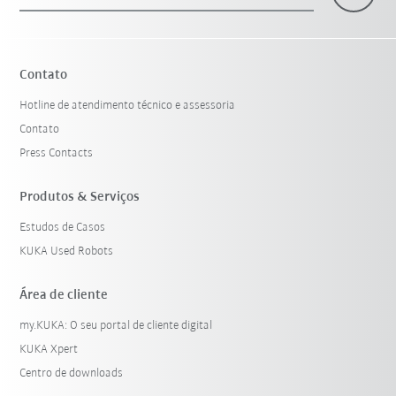
×
1 Filtro (
Portugal
)
Contato
Hotline de atendimento técnico e assessoria
Contato
Press Contacts
Produtos & Serviços
Estudos de Casos
Resetar filtro
KUKA Used Robots
Área de cliente
my.KUKA: O seu portal de cliente digital
KUKA Xpert
Centro de downloads