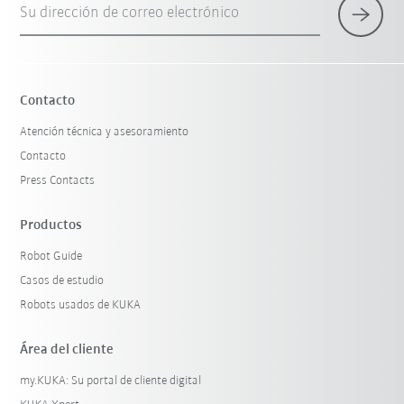
Su dirección de correo electrónico
×
1 Filtro (
España
)
Contacto
Atención técnica y asesoramiento
Contacto
Press Contacts
Productos
Robot Guide
Restablecer filtro
Casos de estudio
Robots usados de KUKA
Área del cliente
my.KUKA: Su portal de cliente digital