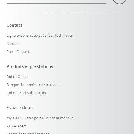
×
1 Filtre (
Belgique
)
Contact
Ligne téléphonique et conseil techniques
Contact
Press Contacts
Produits et prestations
Robot Guide
Réinitialiser le filtre
Banque de données de solutions
Robots KUKA d'occasion
Espace client
my.KUKA : votre portail client numérique
KUKA Xpert