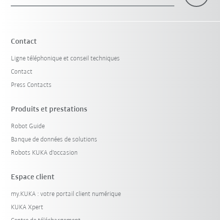
×
1 Filtre (
Belgique
)
Contact
Ligne téléphonique et conseil techniques
Contact
Press Contacts
Produits et prestations
Robot Guide
Réinitialiser le filtre
Banque de données de solutions
Robots KUKA d'occasion
Espace client
my.KUKA : votre portail client numérique
KUKA Xpert