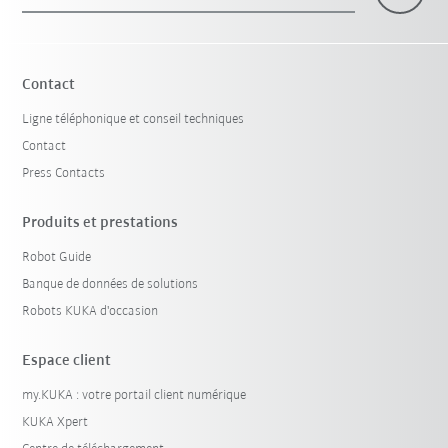
×
1 Filtre (
Belgique
)
Contact
Ligne téléphonique et conseil techniques
Contact
Press Contacts
Produits et prestations
Robot Guide
Réinitialiser le filtre
Banque de données de solutions
Robots KUKA d'occasion
Espace client
my.KUKA : votre portail client numérique
KUKA Xpert