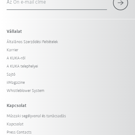
Az Ön e-mail címe
×
1 Szűrő (
Magyarország
)
Vállalat
Általános Szerződési Feltételek
Karrier
A KUKA-ról
A KUKA telephelyei
Sajtó
iiMagazine
Szűrő visszaállítása
Whistleblower System
Kapcsolat
Műszaki segélyvonal és tanácsadás
Kapcsolat
Press Contacts