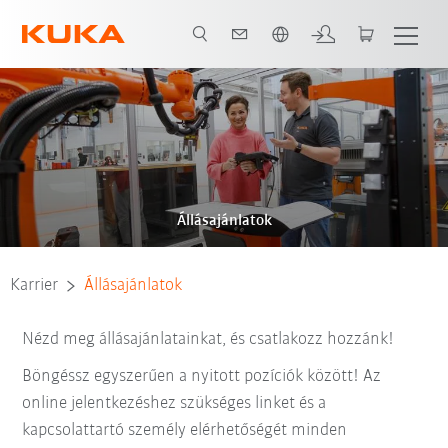
Angol / English
Állásajánlatok
Karrier
Állásajánlatok
Nézd meg állásajánlatainkat, és csatlakozz hozzánk!
Böngéssz egyszerűen a nyitott pozíciók között! Az
online jelentkezéshez szükséges linket és a
kapcsolattartó személy elérhetőségét minden