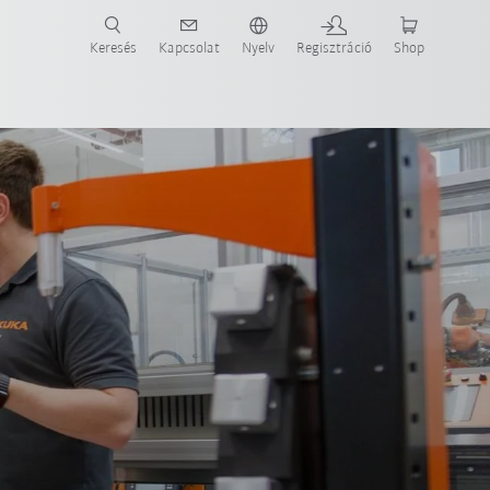
Keresés
Kapcsolat
Nyelv
Regisztráció
Shop
ide-ot most!