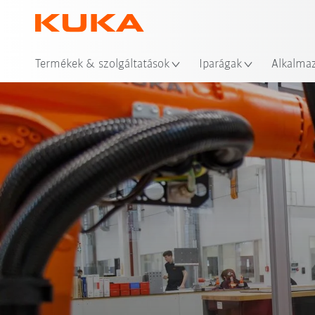
Hel
Termékek & szolgáltatások
Iparágak
Alkalma