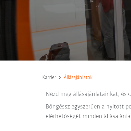
Karrier
Állásajánlatok
Nézd meg állásajánlatainkat, és 
Böngéssz egyszerűen a nyitott po
elérhetőségét minden állásajánlatn