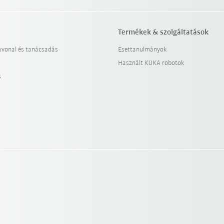
Termékek & szolgáltatások
yvonal és tanácsadás
Esettanulmányok
Használt KUKA robotok
s