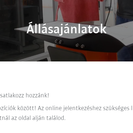
Állásajánlatok
csatlakozz hozzánk!
zíciók között! Az online jelentkezéshez szükséges l
ál az oldal alján találod.