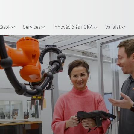
Robot Guide segítségével!
Angol / English
yszín
Ismerje meg a KUKA Robot Gu
zások
Services
Innováció és iiQKA
Vállalat