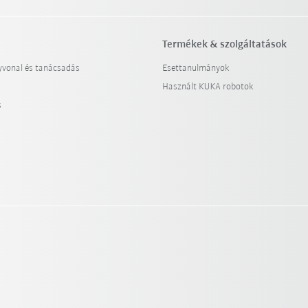
Termékek & szolgáltatások
yvonal és tanácsadás
Esettanulmányok
Használt KUKA robotok
s