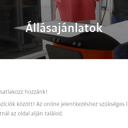
Állásajánlatok
csatlakozz hozzánk!
zíciók között! Az online jelentkezéshez szükséges l
ál az oldal alján találod.