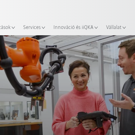
Robot Guide segítségével!
Angol / English
yszín
Ismerje meg a KUKA Robot Gu
zások
Services
Innováció és iiQKA
Vállalat