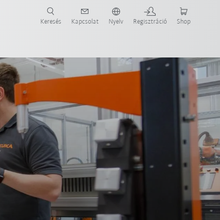
Keresés
Kapcsolat
Nyelv
Regisztráció
Shop
ide-ot most!