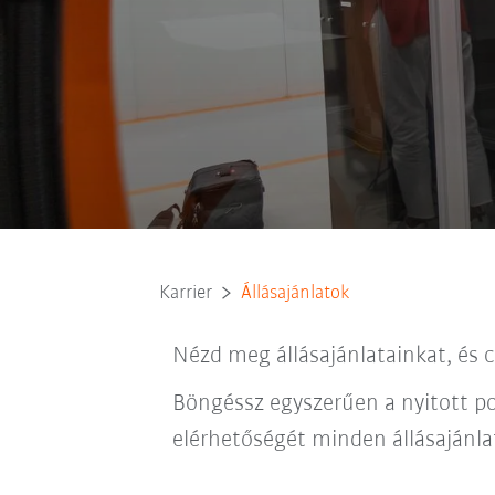
Karrier
Állásajánlatok
Nézd meg állásajánlatainkat, és 
Böngéssz egyszerűen a nyitott po
elérhetőségét minden állásajánlatn