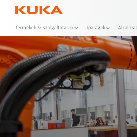
Hel
Termékek & szolgáltatások
Iparágak
Alkalma