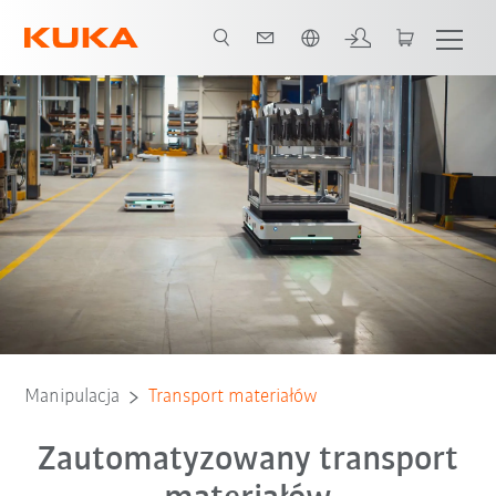
Polski / Polish
Rozwiązania
Zastosowania
Przykłady zastosowań u klientów
FA
Manipulacja
Transport materiałów
Zautomatyzowany transport